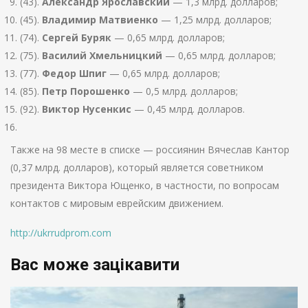
(43).
Александр Ярославский
— 1,3 млрд. долларов;
(45).
Владимир Матвиенко
— 1,25 млрд. долларов;
(74).
Сергей Буряк
— 0,65 млрд. долларов;
(75).
Василий Хмельницкий
— 0,65 млрд. долларов;
(77).
Федор Шпиг
— 0,65 млрд. долларов;
(85).
Петр Порошенко
— 0,5 млрд. долларов;
(92).
Виктор Нусенкис
— 0,45 млрд. долларов.
Также на 98 месте в списке — россиянин Вячеслав Кантор
(0,37 млрд. долларов), который является советником
президента Виктора Ющенко, в частности, по вопросам
контактов с мировым еврейским движением.
http://ukrrudprom.com
Вас може зацікавити