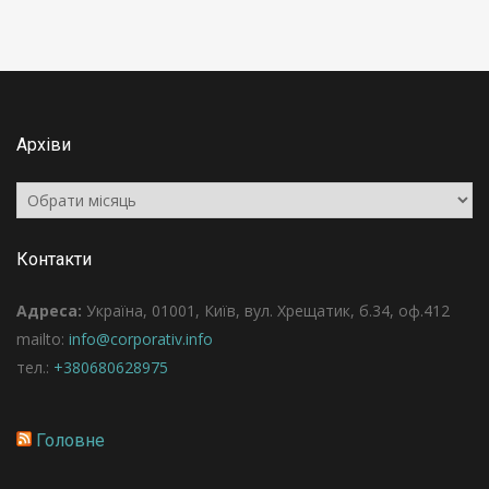
Архіви
Архіви
Контакти
Адреса:
Україна, 01001, Київ, вул. Хрещатик, б.34, оф.412
mailto:
info@corporativ.info
тел.:
+380680628975
Головне