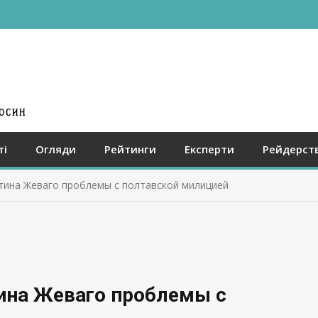
ті
Огляди
Рейтинги
Експерти
Рейдерст
тина Жеваго проблемы с полтавской милицией
ина Жеваго проблемы с