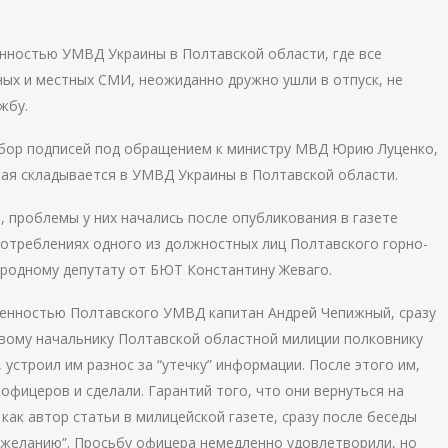
енностью УМВД Украины в Полтавской области, где все
ых и местных СМИ, неожиданно дружно ушли в отпуск, не
жбу.
сбор подписей под обращением к министру МВД Юрию Луценко,
рая складывается в УМВД Украины в Полтавской области.
 проблемы у них начались после опубликования в газете
потреблениях одного из должностных лиц Полтавского горно-
родному депутату от БЮТ Константину Жеваго.
венностью Полтавского УМВД капитан Андрей Чепижный, сразу
овому начальнику Полтавской областной милиции полковнику
 устроил им разнос за “утечку” информации. После этого им,
офицеров и сделали. Гарантий того, что они вернуться на
 как автор статьи в милицейской газете, сразу после беседы
 желанию”. Просьбу офицера немедленно удовлетворили, но