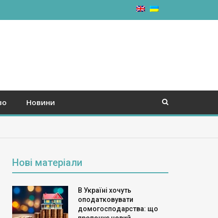
во
Новини
Нові матеріали
В Україні хочуть
оподатковувати
домогосподарства: що