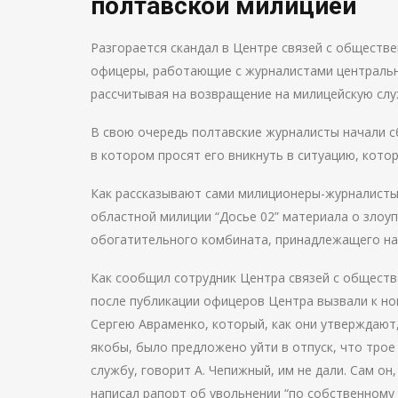
полтавской милицией
Разгорается скандал в Центре связей с обществ
офицеры, работающие с журналистами центральн
рассчитывая на возвращение на милицейскую слу
В свою очередь полтавские журналисты начали 
в котором просят его вникнуть в ситуацию, кото
Как рассказывают сами милиционеры-журналисты,
областной милиции “Досье 02” материала о злоу
обогатительного комбината, принадлежащего на
Как сообщил сотрудник Центра связей с общест
после публикации офицеров Центра вызвали к н
Сергею Авраменко, который, как они утверждают,
якобы, было предложено уйти в отпуск, что трое 
службу, говорит А. Чепижный, им не дали. Сам он,
написал рапорт об увольнении “по собственному