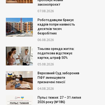
пропонує новий
законопроєкт
07.08.2026
Роботодавцям бракує
кадрів попри наявність
десятків тисяч
безробітних
06.08.2026
Тіньова оренда житла:
податкова відстежує
картки, штраф 50%
05.08.2026
Верховний Суд заборонив
ПФУ зменшувати
призначені пенсії
04.08.2026
Пульс тижня: 27 – 31 липня
2026 року (№186)