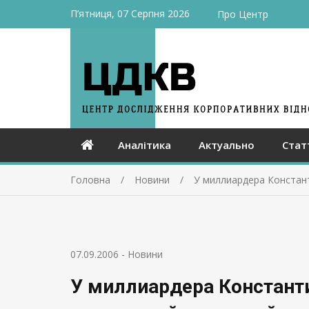
П’ятниця, 07 Серпня 2026
Про Центр
Аналітика
Актуально
Стат
Головна
Новини
У миллиардера Констан
07.09.2006
-
Новини
У миллиардера Констант