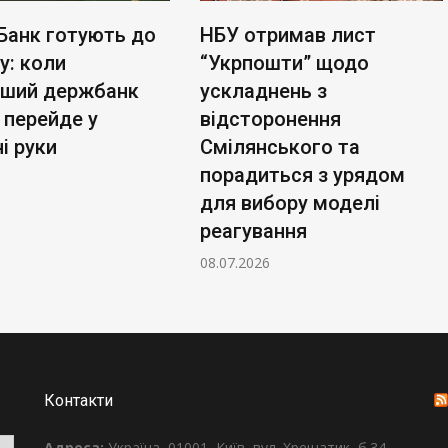
Банк готують до
НБУ отримав лист
у: коли
“Укрпошти” щодо
ьший держбанк
ускладнень з
 перейде у
відсторонення
і руки
Смілянського та
порадиться з урядом
для вибору моделі
реагування
08.07.2026
Контакти
Адреса:
Україна, 01001, Київ, вул. Хрещатик, б.34,