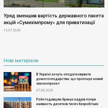
Уряд зменшив вартість державного пакета
акцій «Сумихімпрому» для приватизації
13.07.2026
Нові матеріали
В Україні хочуть оподатковувати
домогосподарства: що пропонує новий
законопроєкт
07.08.2026
Роботодавцям бракує кадрів попри
наявність десятків тисяч безробітних