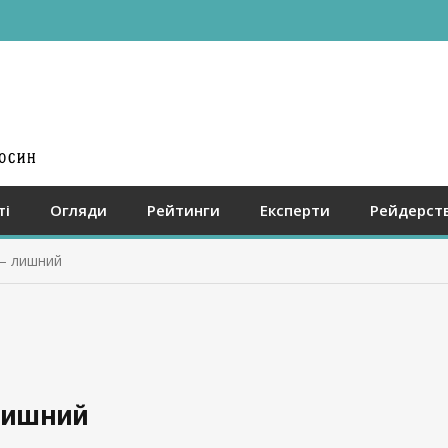
ті
Огляди
Рейтинги
Експерти
Рейдерст
— лишний
лишний