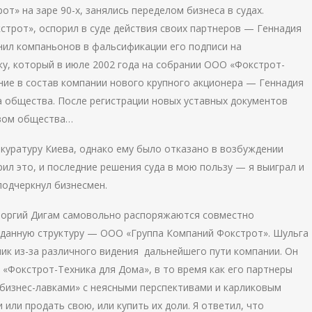
» на заре 90-х, занялись переделом бизнеса в судах.
строт», оспорил в суде действия своих партнеров — Геннадия
нил компаньонов в фальсификации его подписи на
у, который в июле 2002 года на собрании ООО «Фокстрот-
ние в состав компании нового крупного акционера — Геннадия
 общества. После регистрации новых уставных документов
твом общества…
окуратуру Киева, однако ему было отказано в возбуждении
рил это, и последние решения суда в мою пользу — я выиграл и
подчеркнул бизнесмен.
Георгий Дигам самовольно распоряжаются совместно
зданную структуру — ООО «Группа Компаний Фокстрот». Шульга
ик из-за различного видения дальнейшего пути компании. Он
 «Фокстрот-Техника для Дома», в то время как его партнеры
бизнес-лавками» с неясными перспективами и карликовым
или продать свою, или купить их доли. Я ответил, что