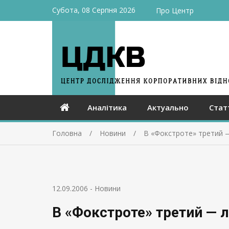
Субота, 08 Серпня 2026
Про Центр
Аналітика
Актуально
Стат
Головна
Новини
В «Фокстроте» третий 
12.09.2006
-
Новини
В «Фокстроте» третий — 