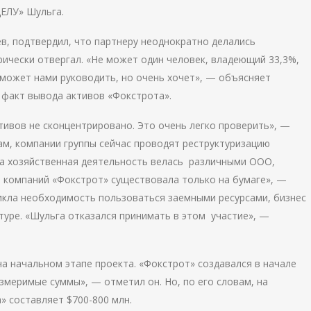
«ДЕЛУ» Шульга.
, подтвердил, что партнеру неоднократно делались
орически отвергал. «Не может один человек, владеющий 33,3%,
 может нами руководить, но очень хочет», — объясняет
 факт вывода активов «Фокстрота».
тивов не сконцентрировано. Это очень легко проверить», —
ам, компании группы сейчас проводят реструктуризацию
аша хозяйственная деятельность велась различными ООО,
 компаний «Фокстрот» существовала только на бумаге», —
никла необходимость пользоваться заемными ресурсами, бизнес
туре. «Шульга отказался принимать в этом участие», —
а начальном этапе проекта. «Фокстрот» создавался в начале
оизмеримые суммы», — отметил он. Но, по его словам, на
» составляет $700-800 млн.