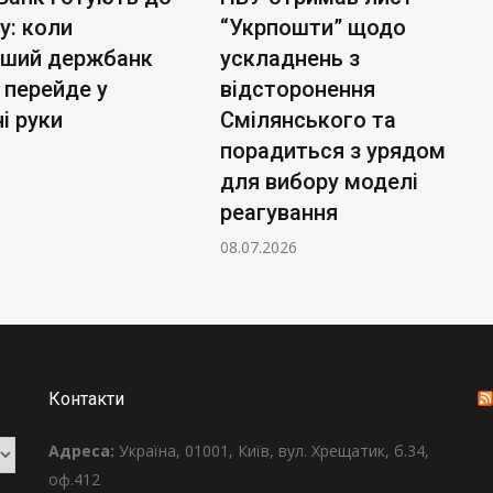
у: коли
“Укрпошти” щодо
ьший держбанк
ускладнень з
 перейде у
відсторонення
і руки
Смілянського та
порадиться з урядом
для вибору моделі
реагування
08.07.2026
Контакти
Адреса:
Україна, 01001, Київ, вул. Хрещатик, б.34,
оф.412