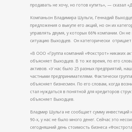
продавать не хочу, но готов купить», — сказал 
Компаньон Владимира Шульги, Геннадий Выходцев
предложения о выкупе его акций, но он их катег
управлять двумя, у которых 66% компании. Он не
ситуацию Выходцев. Он категорически отрицает
«В ООО «Группа компаний «Фокстрот» никаких ак
объясняет Выходцев. В то же время, по его слов
активов. «У нас было 25 разных предприятий, н
частными предпринимателями. Фактически группа
объясняет бизнесмен. По его словам, когда воз
стал нуждаться в понятной для кредиторов струк
объясняет Выходцев.
Владмир Шульга не сообщает сумму инвестиций н
90-х, у нас не было много денег. Сейчас это нес
сегодняшний день стоимость бизнеса «Фокстрота