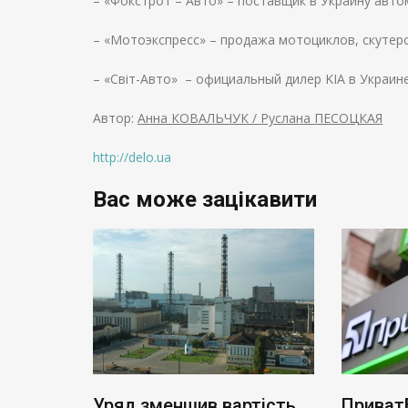
– «Фокстрот – Авто» – поставщик в Украину автом
– «Мотоэкспресс» – продажа мотоциклов, скутеров
– «Світ-Авто» – официальный дилер KIA в Украине
Автор:
Анна КОВАЛЬЧУК / Руслана ПЕСОЦКАЯ
http://delo.ua
Вас може зацікавити
ь нові
Уряд зменшив вартість
Приват