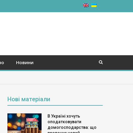
во
Новини
Нові матеріали
В Україні хочуть
оподатковувати
домогосподарства: що