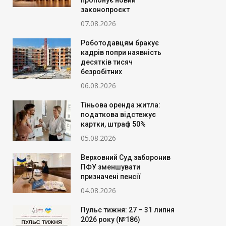
пропонує новий
законопроєкт
07.08.2026
Роботодавцям бракує
кадрів попри наявність
десятків тисяч
безробітних
06.08.2026
Тіньова оренда житла:
податкова відстежує
картки, штраф 50%
05.08.2026
Верховний Суд заборонив
ПФУ зменшувати
призначені пенсії
04.08.2026
Пульс тижня: 27 – 31 липня
2026 року (№186)