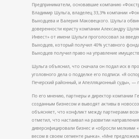
Предприниматели, основавшие компанию «Фокстрот
Владимир Шульга, владелец 33,3% компании «Фок
Выходцева и Валерия Маковецкого. Шульга обви
доверенности юристу компании Александру Шуляк
Инвест» от имени Шульги проголосовал за введе
Выходцев, который получил 40% уставного фонда
Выходцев получил право на управление имущес
Шульга объяснил, что сначала он подал иск в пр
уголовного дела о подделке его подписи. «Я оспо
Печерский районный, и Апелляционный суды», — 
По его мнению, партнеры и директор компании 
созданным бизнесом и выводят активы в новосо
объясняет, что конфликт между партнерами возн
отметил, что настаивал на развитии направления
диверсифицировали бизнес и «обросли мелкими «
весом в своем сегменте рынка». «Мне предложили 