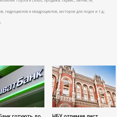
обилей Toyota и Lexus, продажа, сервис, запчасти;
, гидроциклов и квадроциклов, моторов для лодок и т.д.;
.
Банк готують до
НБУ отримав лист