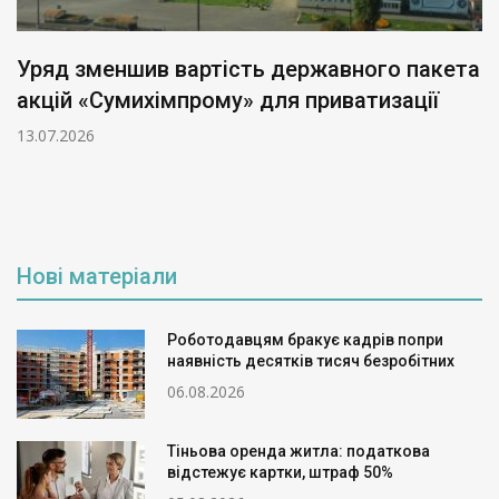
Уряд зменшив вартість державного пакета
акцій «Сумихімпрому» для приватизації
13.07.2026
Нові матеріали
Роботодавцям бракує кадрів попри
наявність десятків тисяч безробітних
06.08.2026
Тіньова оренда житла: податкова
відстежує картки, штраф 50%