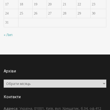
17
18
19
20
21
22
23
24
25
26
27
28
29
30
31
« Лип
Архіви
Архіви
Контакти
Адреса:
Україна, 01001, Київ, вул. Хрещатик, б.34, оф.412