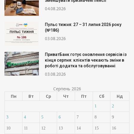
зменшувати призначені пенсії
04.08.2026
Пульс тижня: 27 – 31 липня 2026 року
(№186)
03.08.2026
ПриватБанк готує оновлення сервісів із
кінця серпня: клієнтів чекають зміни в
роботі додатка та обслуговуванні
03.08.2026
Серпень 2026
Пн
Вт
Ср
Чт
Пт
Сб
Нд
1
2
3
4
5
6
7
8
9
10
11
12
13
14
15
16