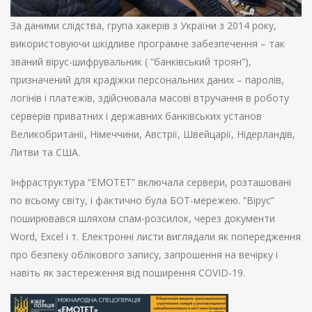
За даними слідства, група хакерів з України з 2014 року,
використовуючи шкідливе програмне забезпечення – так
званий вірус-шифрувальник ( “банківський троян”),
призначений для крадіжки персональних даних – паролів,
логінів і платежів, здійснювала масові втручання в роботу
серверів приватних і державних банківських установ
Великобританії, Німеччини, Австрії, Швейцарії, Нідерландів,
Литви та США.
Інфраструктура “EMOTET” включала сервери, розташовані
по всьому світу, і фактично була БОТ-мережею. “Вірус”
поширювався шляхом спам-розсилок, через документи
Word, Excel і т. Електронні листи виглядали як попередження
про безпеку облікового запису, запрошення на вечірку і
навіть як застереження від поширення COVID-19.