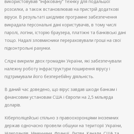
використовував “інфіковану” техніку для подальшої
розсилки, а також встановлював на пристрій додаткові
віруси. В результаті шкідливе програмне забезпечення
викрадала персональні дані користувачів, в тому числі
паролі, логіни, історію браузера, платіжні та банківські дані
тощо. Надалі зловмисники перераховували гроші на свої
підконтрольні рахунки.
Слідчі викрили двох громадян України, які забезпечували
належну роботу інфраструктури поширення вірусу і
підтримували його безперебійну діяльність.
В даний час доведено, що вірус завдав шкоди банкам і
фінансовим установам США і Європи на 2,5 мільярда
доларів.
Кіберполіцейські спільно з правоохоронцями іноземних
держав одночасно провели обшуки на території України,
Нідерландів, Німеччини, Франції, Литви, Канади, США та