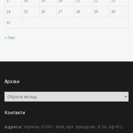
17
18
19
20
21
22
23
24
25
26
27
28
29
30
31
« Лип
Архіви
Архіви
Контакти
Адреса:
Україна, 01001, Київ, вул. Хрещатик, б.34, оф.412