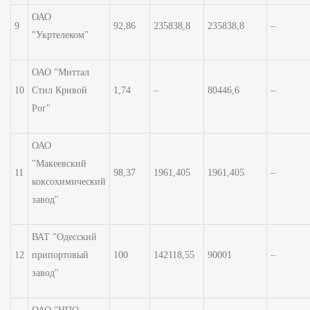
ОАО
9
92,86
235838,8
235838,8
–
"Укртелеком"
ОАО "Миттал
10
Стил Кривой
1,74
–
80446,6
–
Рог"
ОАО
"Макеевский
11
98,37
1961,405
1961,405
–
коксохимический
завод"
ВАТ "Одесский
12
припортовый
100
142118,55
90001
–
завод"