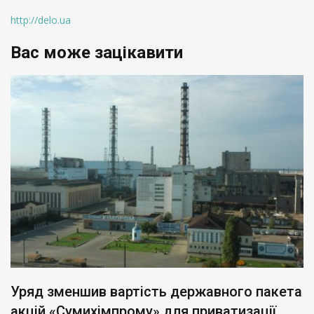
http://delo.ua
Вас може зацікавити
Уряд зменшив вартість державного пакета
акцій «Сумихімпрому» для приватизації