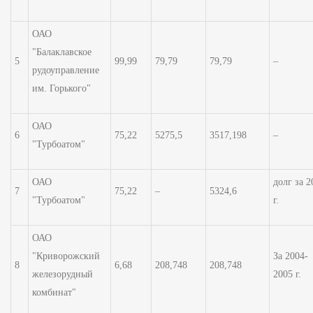
ОАО
"Балаклавское
5
99,99
79,79
79,79
–
рудоуправление
им. Горького"
ОАО
6
75,22
5275,5
3517,198
–
"Турбоатом"
ОАО
долг за 2
7
75,22
–
5324,6
"Турбоатом"
г.
ОАО
"Криворожский
За 2004-
8
6,68
208,748
208,748
железорудный
2005 г.
комбинат"