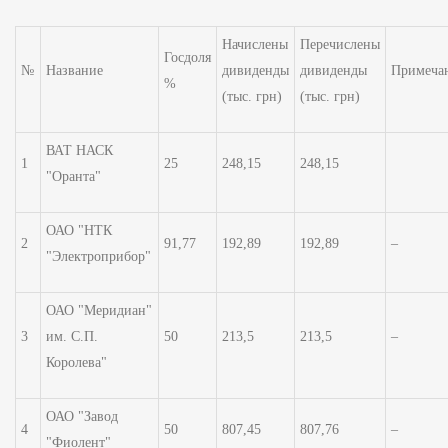
Начислены
Перечислены
Госдоля
№
Название
дивиденды
дивиденды
Примеча
%
(тыс. грн)
(тыс. грн)
ВАТ НАСК
1
25
248,15
248,15
"Оранта"
ОАО "НТК
2
91,77
192,89
192,89
–
"Электроприбор"
ОАО "Меридиан"
3
им. С.П.
50
213,5
213,5
–
Королева"
ОАО "Завод
4
50
807,45
807,76
–
"Фиолент"