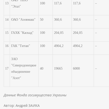
ОАО "НПО
13
100
117,6
117,6
–
"Этал"
14
ОАО "Азовмаш"
50
360,6
360,6
–
15
ГАХК "Каскад"
100
204,05
204,05
–
16
ГАК "Титан"
100
4904,2
4904,2
–
ЗАО
"Северодонецкое
17
40
19665
6000
–
объединение
"Азот"
Данные Фонда госимущества Украины
Автор: Андрей ЗАИКА