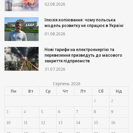
02.08.2026
Ілюзія копіювання: чому польська
модель розвитку не спрацює в Україні
01.08.2026
Нові тарифи на електроенергію та
перевезення призведуть до масового
закриття підприємств
31.07.2026
Серпень 2026
Пн
Вт
Ср
Чт
Пт
Сб
Нд
1
2
3
4
5
6
7
8
9
10
11
12
13
14
15
16