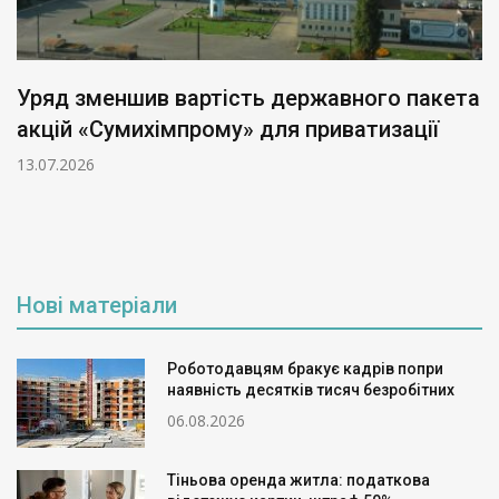
Уряд зменшив вартість державного пакета
акцій «Сумихімпрому» для приватизації
13.07.2026
Нові матеріали
Роботодавцям бракує кадрів попри
наявність десятків тисяч безробітних
06.08.2026
Тіньова оренда житла: податкова