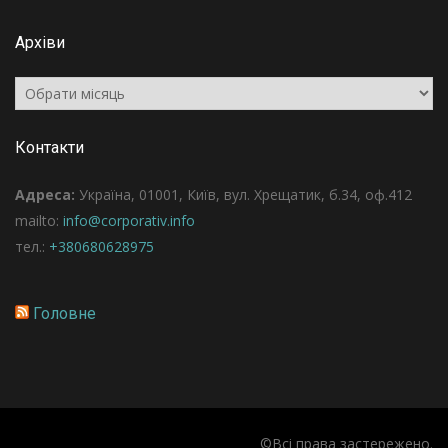
Архіви
Архіви
Контакти
Адреса:
Україна, 01001, Київ, вул. Хрещатик, б.34, оф.412
mailto:
info@corporativ.info
тел.:
+380680628975
Головне
©Всі права застережено.