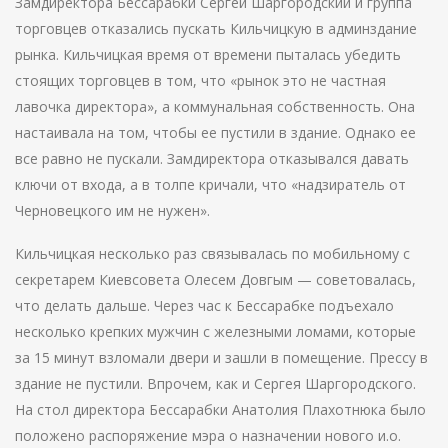
Замдиректора Бессарабки Сергей Шаргородский и группа
торговцев отказались пускать Кильчицкую в админздание
рынка. Кильчицкая время от времени пыталась убедить
стоящих торговцев в том, что «рынок это не частная
лавочка директора», а коммунальная собственность. Она
настаивала на том, чтобы ее пустили в здание. Однако ее
все равно не пускали. Замдиректора отказывался давать
ключи от входа, а в толпе кричали, что «надзиратель от
Черновецкого им не нужен».
Кильчицкая несколько раз связывалась по мобильному с
секретарем Киевсовета Олесем Довгым — советовалась,
что делать дальше. Через час к Бессарабке подъехало
несколько крепких мужчин с железными ломами, которые
за 15 минут взломали двери и зашли в помещение. Прессу в
здание не пустили. Впрочем, как и Сергея Шаргородского.
На стол директора Бессарабки Анатолия Плахотнюка было
положено распоряжение мэра о назначении нового и.о.