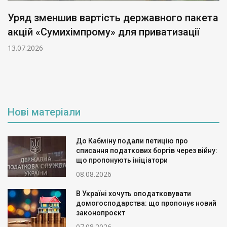
Уряд зменшив вартість державного пакета
акцій «Сумихімпрому» для приватизації
13.07.2026
Нові матеріали
До Кабміну подали петицію про
списання податкових боргів через війну:
що пропонують ініціатори
08.08.2026
В Україні хочуть оподатковувати
домогосподарства: що пропонує новий
законопроєкт
07.08.2026