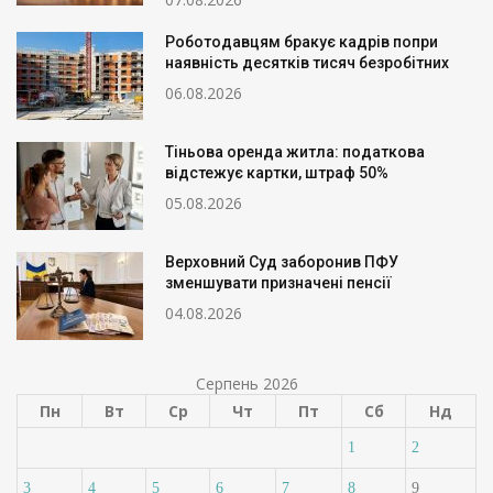
Роботодавцям бракує кадрів попри
наявність десятків тисяч безробітних
06.08.2026
Тіньова оренда житла: податкова
відстежує картки, штраф 50%
05.08.2026
Верховний Суд заборонив ПФУ
зменшувати призначені пенсії
04.08.2026
Серпень 2026
Пн
Вт
Ср
Чт
Пт
Сб
Нд
1
2
3
4
5
6
7
8
9