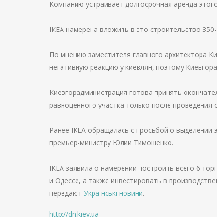
Компанию устраивает долгосрочная аренда этого 
ІКЕА намерена вложить в это строительство 350-
По мнению заместителя главного архитектора Ки
негативную реакцию у киевлян, поэтому Киевгор
Киевгорадминистрация готова принять окончател
равноценного участка только после проведения 
Ранее ІКЕА обращалась с просьбой о выделении 
премьер-министру Юлии Тимошенко.
ІКЕА заявила о намерении построить всего 6 тор
и Одессе, а также инвестировать в производств
передают
Українські новини
.
http://dn.kiev.ua