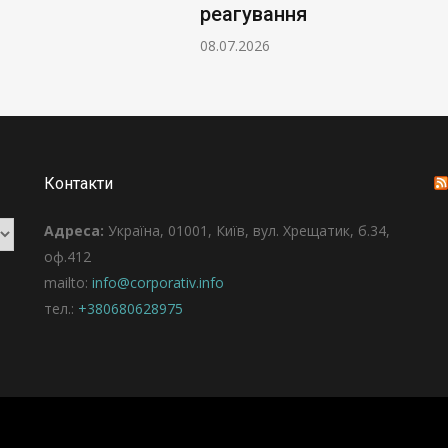
реагування
08.07.2026
Контакти
Адреса:
Україна, 01001, Київ, вул. Хрещатик, б.34,
оф.412
mailto:
info@corporativ.info
тел.:
+380680628975