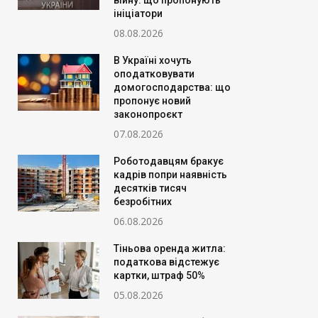
війну: що пропонують
ініціатори
08.08.2026
В Україні хочуть
оподатковувати
домогосподарства: що
пропонує новий
законопроєкт
07.08.2026
Роботодавцям бракує
кадрів попри наявність
десятків тисяч
безробітних
06.08.2026
Тіньова оренда житла:
податкова відстежує
картки, штраф 50%
05.08.2026