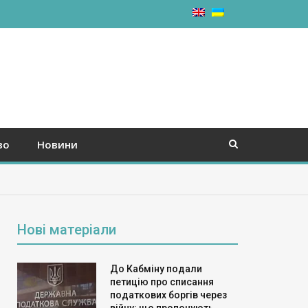
во
Новини
Нові матеріали
До Кабміну подали
петицію про списання
податкових боргів через