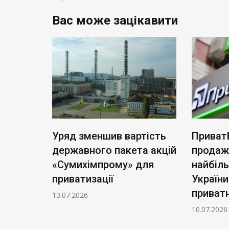
Вас може зацікавити
ь нові
Уряд зменшив вартість
Приват
: тариф
державного пакета акцій
продаж
чі
«Сумихімпрому» для
найбіл
приватизації
України
приватн
13.07.2026
10.07.2026