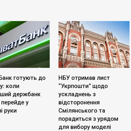
Банк готують до
НБУ отримав лист
у: коли
“Укрпошти” щодо
ьший держбанк
ускладнень з
 перейде у
відсторонення
і руки
Смілянського та
порадиться з урядом
для вибору моделі