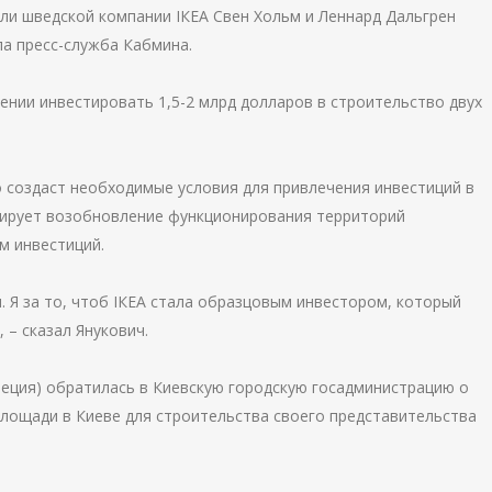
ли шведской компании ІКЕА Свен Хольм и Леннард Дальгрен
ла пресс-служба Кабмина.
ении инвестировать 1,5-2 млрд долларов в строительство двух
о создаст необходимые условия для привлечения инвестиций в
иирует возобновление функционирования территорий
м инвестиций.
 Я за то, чтоб ІКЕА стала образцовым инвестором, который
– сказал Янукович.
веция) обратилась в Киевскую городскую госадминистрацию о
площади в Киеве для строительства своего представительства