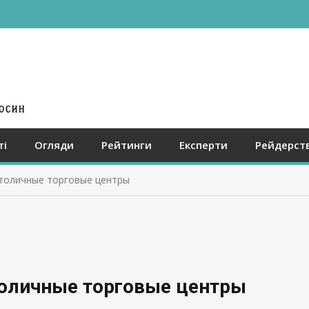
ті
Огляди
Рейтинги
Експерти
Рейдерст
толичные торговые центры
оличные торговые центры