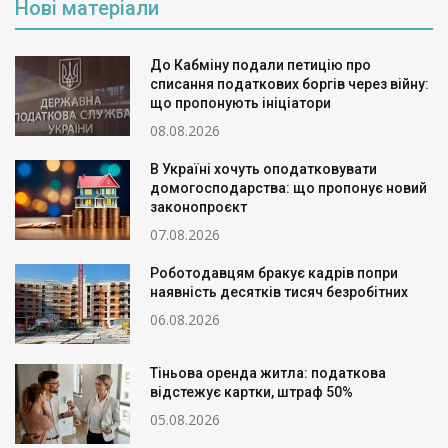
Нові матеріали
До Кабміну подали петицію про
списання податкових боргів через війну:
що пропонують ініціатори
08.08.2026
В Україні хочуть оподатковувати
домогосподарства: що пропонує новий
законопроєкт
07.08.2026
Роботодавцям бракує кадрів попри
наявність десятків тисяч безробітних
06.08.2026
Тіньова оренда житла: податкова
відстежує картки, штраф 50%
05.08.2026