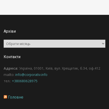
Архіви
Архіви
Контакти
Адреса:
Україна, 01001, Київ, вул. Хрещатик, б.34, оф.412
mailto:
info@corporativ.info
тел.:
+380680628975
Головне