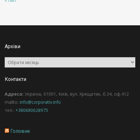
« Лип
Архіви
Архіви
Контакти
Адреса:
Україна, 01001, Київ, вул. Хрещатик, б.34, оф.412
mailto:
info@corporativ.info
тел.:
+380680628975
Головне