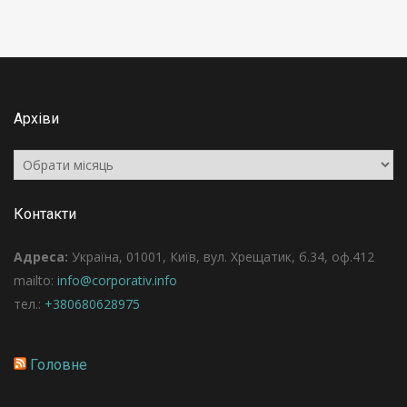
Архіви
Архіви
Контакти
Адреса:
Україна, 01001, Київ, вул. Хрещатик, б.34, оф.412
mailto:
info@corporativ.info
тел.:
+380680628975
Головне