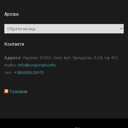
Архіви
Архіви
Контакти
Адреса:
Україна, 01001, Київ, вул. Хрещатик, б.34, оф.412
mailto:
info@corporativ.info
тел.:
+380680628975
Головне