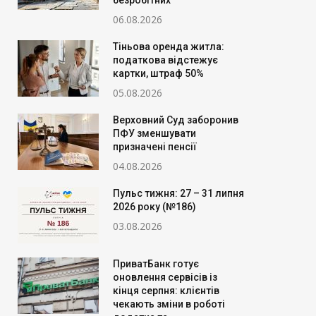
безробітних
06.08.2026
Тіньова оренда житла:
податкова відстежує
картки, штраф 50%
05.08.2026
Верховний Суд заборонив
ПФУ зменшувати
призначені пенсії
04.08.2026
Пульс тижня: 27 – 31 липня
2026 року (№186)
03.08.2026
ПриватБанк готує
оновлення сервісів із
кінця серпня: клієнтів
чекають зміни в роботі