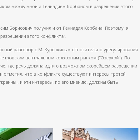
ником между мной и Геннадием Корбаном в разрешении этого
сим Борисович получил и от Геннадия Корбана. Поэтому, я
 разрешении этого конфликта”.
онный разговор с М. Курочкиным относительно урегулирования
петровским центральным колхозным рынком (“Озеркой”). По
ече, где речь должна идти о возможном скорейшем разрешении
ан отметил, что в конфликте существуют интересы третей
раины , и эти интересы, по его мнению, должны быть