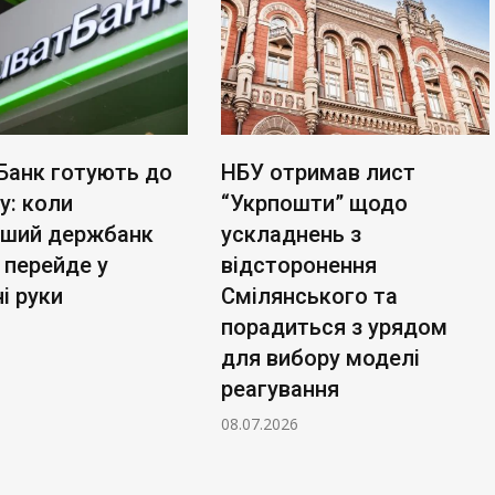
Банк готують до
НБУ отримав лист
у: коли
“Укрпошти” щодо
ьший держбанк
ускладнень з
 перейде у
відсторонення
і руки
Смілянського та
порадиться з урядом
для вибору моделі
реагування
08.07.2026