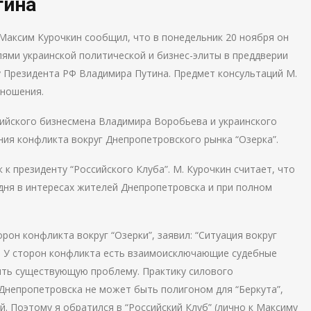
тина
 Максим Курочкин сообщил, что в понедельник 20 ноября он
лями украинской политической и бизнес-элиты в преддверии
у Президента РФ Владимира Путина. Предмет консультаций М.
тношения.
ийского бизнесмена Владимира Воробьева и украинского
ия конфликта вокруг Днепропетровского рынка “Озерка”.
к президенту “Российского Клуба”. М. Курочкин считает, что
дня в интересах жителей Днепропетровска и при полном
он конфликта вокруг “Озерки”, заявил: “Ситуация вокруг
к. У сторон конфликта есть взаимоисключающие судебные
ить существующую проблему. Практику силового
 Днепропетровска не может быть полигоном для “Беркута”,
й. Поэтому я обратился в “Российский Клуб” (лично к Максиму