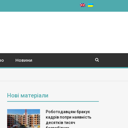
во
Новини
Нові матеріали
Роботодавцям бракує
кадрів попри наявність
десятків тисяч