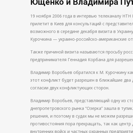
Ющенко и Владимира Пу
19 ноября 2006 года в интервью телеканалу НТН
прилетит в Киев для консультаций с представите
возможного в середине декабря визита в Украин
Курочкина — украино-российско-американские о
Также причиной визита называются просьбу росс
предпринимателя Геннадия Корбана для разрешен
Владимир Воробьев обратился к М. Курочкину как 
этот конфликт будет разрешен в ближайшие два 
согласии двух конфликтующих сторон.
Владимир Воробьев, представляющий одну из стор
днепропетровского рынка “Озерка” зашла в тупи
решения, и поэтому в судах мы не можем разреш
противостояния пора прекращать, так как центр
внутренних войск и частных охранных предприяти