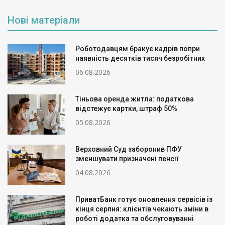
Нові матеріали
Роботодавцям бракує кадрів попри
наявність десятків тисяч безробітних
06.08.2026
Тіньова оренда житла: податкова
відстежує картки, штраф 50%
05.08.2026
Верховний Суд заборонив ПФУ
зменшувати призначені пенсії
04.08.2026
ПриватБанк готує оновлення сервісів із
кінця серпня: клієнтів чекають зміни в
роботі додатка та обслуговуванні