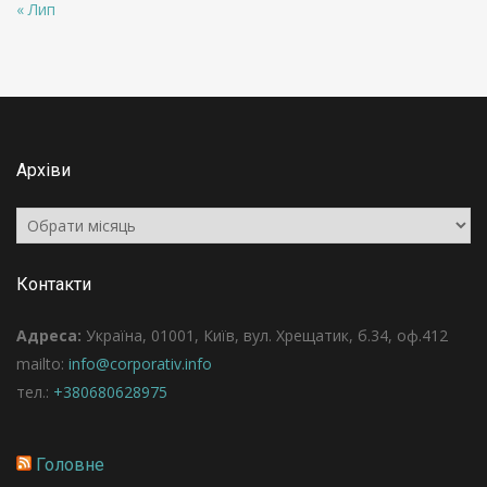
« Лип
Архіви
Архіви
Контакти
Адреса:
Україна, 01001, Київ, вул. Хрещатик, б.34, оф.412
mailto:
info@corporativ.info
тел.:
+380680628975
Головне