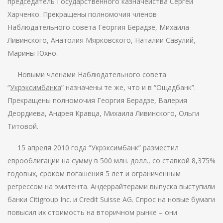
председатель Государственного казначейства Сергей
Харченко. Прекращены полномочия членов
Наблюдательного совета Георгия Берадзе, Михаила
Ливинского, Анатолия Мярковского, Наталии Савулий,
Марины Юхно.
Новыми членами Наблюдательного совета
“
Укрэксимбанка
” назначены те же, что и в “Ощадбанк”.
Прекращены полномочия Георгия Берадзе, Валерия
Деордиева, Андрея Кравца, Михаила Ливинского, Ольги
Титовой.
15 апреля 2010 года “Укрэксимбанк” разместил
еврооблигации на сумму в 500 млн. долл., со ставкой 8,375%
годовых, сроком погашения 5 лет и ограниченным
регрессом на эмитента. Андеррайтерами выпуска выступили
банки Citigroup Inc. и Credit Suisse AG. Спрос на новые бумаги
повысил их стоимость на вторичном рынке – они