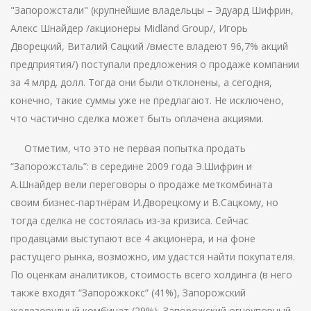
"Запорожстали" (крупнейшие владельцы – Эдуард Шифрин,
Алекс Шнайдер /акционеры Midland Group/, Игорь
Дворецкий, Виталий Сацкий /вместе владеют 96,7% акций
предприятия/) поступали предложения о продаже компании
за 4 млрд. долл. Тогда они были отклонены, а сегодня,
конечно, такие суммы уже не предлагают. Не исключено,
что частично сделка может быть оплачена акциями.
Отметим, что это не первая попытка продать
“Запорожсталь”: в середине 2009 года Э.Шифрин и
А.Шнайдер вели переговоры о продаже меткомбината
своим бизнес-партнёрам И.Дворецкому и В.Сацкому, но
тогда сделка не состоялась из-за кризиса. Сейчас
продавцами выступают все 4 акционера, и на фоне
растущего рынка, возможно, им удастся найти покупателя.
По оценкам аналитиков, стоимость всего холдинга (в него
также входят “Запорожкокс” (41%), Запорожский
железорудный комбинат (29%), Запорожский огнеупорный