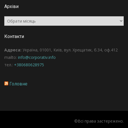
Архіви
Архіви
Контакти
Адреса:
Україна, 01001, Київ, вул. Хрещатик, б.34, оф.412
mailto:
info@corporativ.info
тел.:
+380680628975
Головне
©Всі права застережено.