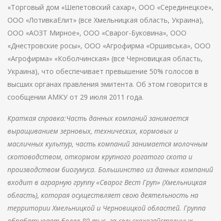
«Торговый дом «Шепетовский сахар», ООО «Серединецкое»,
ООО «ЛотивкаЕлит» (все Хмельницкая область, Украина),
ООО «АОЗТ Мирное», ООО «Сварог-Буковина», ООО
«Днестровские росы», ООО «Агрофирма «Оршивська», ООО
«Агрофирма» «Коболчинская» (все Черновицкая область,
Украина), что обеспечивает превышение 50% голосов в
высших органах правления эмитента. Об этом говорится в
сообщении АМКУ от 29 июля 2011 года.
Краткая справка:Часть данных компаний занимается
выращиванием зерновых, технических, кормовых и
масличных культур, часть компаний занимается молочным
скотоводством, откормом крупного рогатого скота и
производством биогумуса. Большинство из данных компаний
входит в аграрную группу «Сварог Вест Груп» (Хмельницкая
область), которая осуществляет свою деятельность на
территории Хмельницкой и Черновицкой областей. Группа
обрабатывает более 80 тыс. га сельскохозяйственных