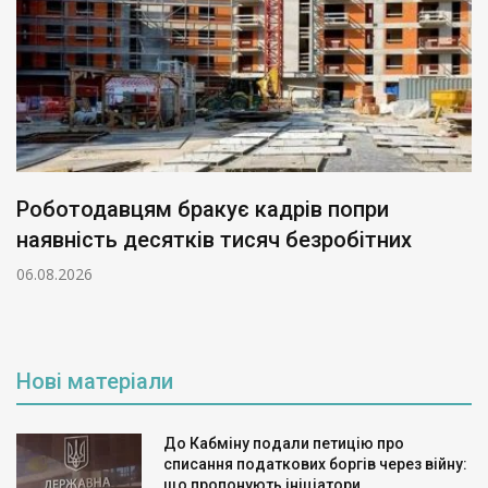
Роботодавцям бракує кадрів попри
наявність десятків тисяч безробітних
06.08.2026
Нові матеріали
До Кабміну подали петицію про
списання податкових боргів через війну:
що пропонують ініціатори