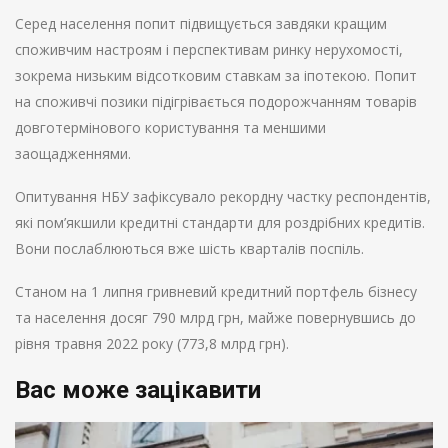
Серед населення попит підвищується завдяки кращим
споживчим настроям і перспективам ринку нерухомості,
зокрема низьким відсотковим ставкам за іпотекою. Попит
на споживчі позики підігрівається подорожчанням товарів
довготермінового користування та меншими
заощадженнями.
Опитування НБУ зафіксувало рекордну частку респондентів,
які пом’якшили кредитні стандарти для роздрібних кредитів.
Вони послаблюються вже шість кварталів поспіль.
Станом на 1 липня гривневий кредитний портфель бізнесу
та населення досяг 790 млрд грн, майже повернувшись до
рівня травня 2022 року (773,8 млрд грн).
Вас може зацікавити