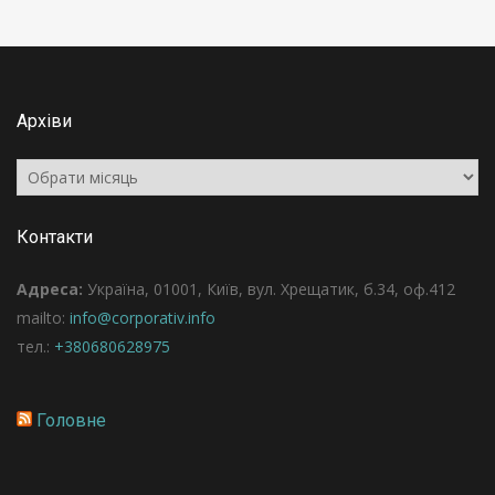
Архіви
Архіви
Контакти
Адреса:
Україна, 01001, Київ, вул. Хрещатик, б.34, оф.412
mailto:
info@corporativ.info
тел.:
+380680628975
Головне