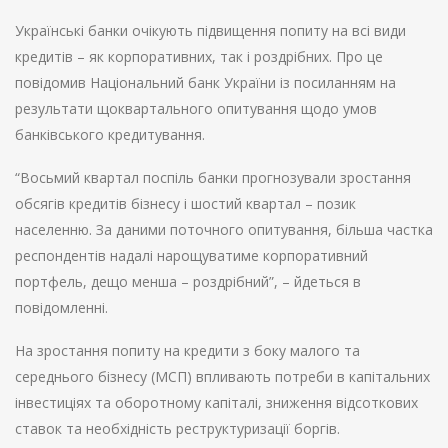
Українські банки очікують підвищення попиту на всі види
кредитів – як корпоративних, так і роздрібних. Про це
повідомив Національний банк України із посиланням на
результати щоквартального опитування щодо умов
банківського кредитування.
“Восьмий квартал поспіль банки прогнозували зростання
обсягів кредитів бізнесу і шостий квартал – позик
населенню. За даними поточного опитування, більша частка
респондентів надалі нарощуватиме корпоративний
портфель, дещо менша – роздрібний”, – йдеться в
повідомленні.
На зростання попиту на кредити з боку малого та
середнього бізнесу (МСП) впливають потреби в капітальних
інвестиціях та оборотному капіталі, зниження відсоткових
ставок та необхідність реструктуризації боргів.