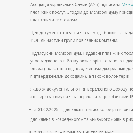
Асоціація українських банків (АУБ) підписали
Мемо
платіжних послуг. Згодом до Меморандуму приєдна
платіжними системами.
Цей документ стосується взаємодії банків та над
ФОП як частини групи пов’язаних компаній.
Підписуючи Меморандум, надавачі платіжних послу
упровадженого в банку ризик-орієнтованого підх
операції клієнтів з підтвердженими джерелами дохо
підтвердженими доходами), а також волонтерів.
Якщо ж документально підтвердженого доходу нем
(поширюватимуться на перекази за реквізитами IB
з 01.02.2025 – для клієнтів «високого» рівня ризи
для клієнтів «середнього» та «низького» рівнів ризи
з 01.02.2025 – в сумі до 150 тис. грн/міс;