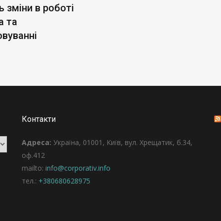
 зміни в роботі
а та
овуванні
Контакти
Адреса:
Україна, 01001, Київ, вул. Хрещатик, б.34,
оф.412
mailto:
info@corporativ.info
тел.:
+380680628975