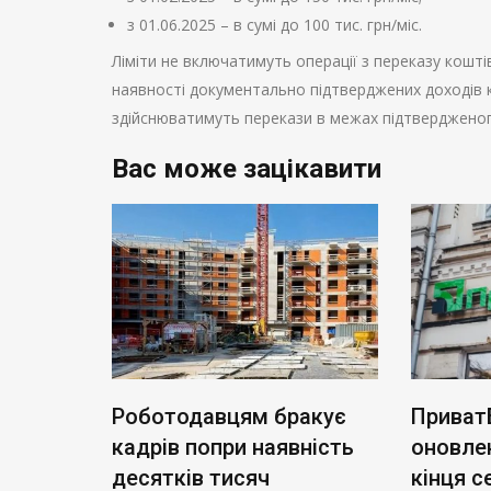
з 01.06.2025 – в сумі до 100 тис. грн/міс.
Ліміти не включатимуть операції з переказу коштів
наявності документально підтверджених доходів к
здійснюватимуть перекази в межах підтвердженог
Вас може зацікавити
ли
Роботодавцям бракує
Приват
ання
кадрів попри наявність
оновлен
в через
десятків тисяч
кінця с