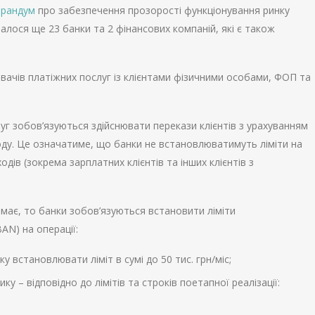
рандум
про забезпечення прозорості функціонування ринку
лося ще 23 банки та 2 фінансових компаній, які є також
авачів платіжних послуг із клієнтами фізичними особами, ФОП та
г зобов’язуються здійснювати перекази клієнтів з урахуванням
оду. Це означатиме, що банки не встановлюватимуть ліміти на
дів (зокрема зарплатних клієнтів та інших клієнтів з
ає, то банки зобов’язуються встановити ліміти
AN) на операції:
ку встановлювати ліміт в сумі до 50 тис. грн/міс;
ку – відповідно до лімітів та строків поетапної реалізації: