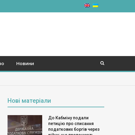
во
Новини
Нові матеріали
До Кабміну подали
петицію про списання
податкових боргів через