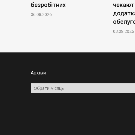
ують
безробітних
чекають
додатк
06.08.2026
обслуг
03.08.2026
Архіви
Архіви