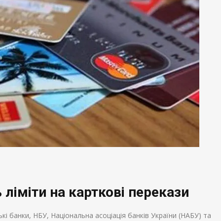
ліміти на карткові перекази
ькі банки, НБУ, Національна асоціація банків України (НАБУ) та