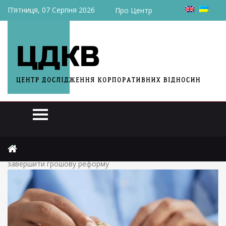
П’ятниця, 07 Серпня 2026
Про Центр
Головна
Огляди
Україна може замінити “копійки” на “шаги” – НБУ хоче
завершити грошову реформу