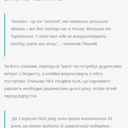
“
Копійки – це те “сміття”, яке навмисно залишила
Москва, і яке досі пов’язує нас із Росією, Мінськом та
Тирасполем. У світі вже ніде не використовують
копійку, окрім цих місць
“, – зазначив Пишний.
За його словами, перехід на “шаги” не потребує додаткових
витрат з бюджету, а копійки вилучатимуть з обігу
поступово. Очільник НБУ сподівається, що парламент
ухвалить необхідне рішення вже цього року, попри літній
період відпусток.
“
До 2 вересня 2026 року, коли гривні виповниться 30
років, ми маємо зробити їй символічний подарунок –