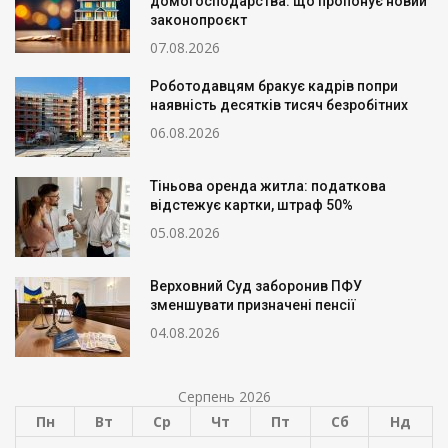
домогосподарства: що пропонує новий
законопроєкт
07.08.2026
Роботодавцям бракує кадрів попри
наявність десятків тисяч безробітних
06.08.2026
Тіньова оренда житла: податкова
відстежує картки, штраф 50%
05.08.2026
Верховний Суд заборонив ПФУ
зменшувати призначені пенсії
04.08.2026
Серпень 2026
Пн
Вт
Ср
Чт
Пт
Сб
Нд