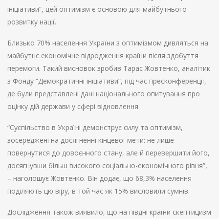
ініціативи”, цей оптимізм є основою для майбутнього
розвитку нації.
Близько 70% населення України з оптимізмом дивляться на
майбутнє економічне відродження країни після здобуття
перемоги. Такий висновок зробив Тарас Жовтенко, аналітик
з Фонду “Демократичні ініціативи”, під час пресконференції,
де були представлені дані національного опитування про
оцінку дій держави у сфері відновлення.
“Суспільство в Україні демонструє силу та оптимізм,
зосереджені на досягненні кінцевої мети: не лише
повернутися до довоєнного стану, але й перевершити його,
досягнувши більш високого соціально-економічного рівня”,
– наголошує Жовтенко. Він додає, що 68,3% населення
поділяють цю віру, в той час як 15% висловили сумнів.
Дослідження також виявило, що на півдні країни скептицизм