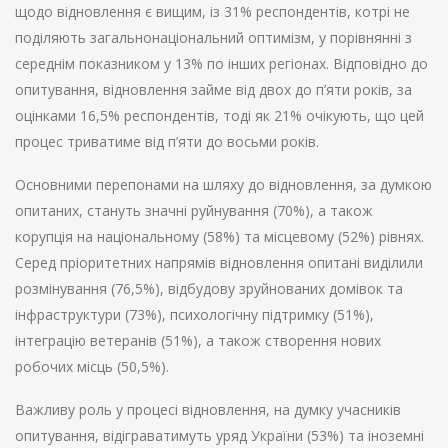
щодо відновлення є вищим, із 31% респондентів, котрі не
поділяють загальнонаціональний оптимізм, у порівнянні з
середнім показником у 13% по інших регіонах. Відповідно до
опитування, відновлення займе від двох до п’яти років, за
оцінками 16,5% респондентів, тоді як 21% очікують, що цей
процес триватиме від п’яти до восьми років.
Основними перепонами на шляху до відновлення, за думкою
опитаних, стануть значні руйнування (70%), а також
корупція на національному (58%) та місцевому (52%) рівнях.
Серед пріоритетних напрямів відновлення опитані виділили
розмінування (76,5%), відбудову зруйнованих домівок та
інфраструктури (73%), психологічну підтримку (51%),
інтеграцію ветеранів (51%), а також створення нових
робочих місць (50,5%).
Важливу роль у процесі відновлення, на думку учасників
опитування, відіграватимуть уряд України (53%) та іноземні