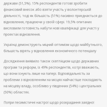
держави (51,5%). 15% респондентів готові зробити
фінансовий внесок або взяти участь у волонтерській
діяльності, тоді як більшість (51%) пасивно приєднається до
відновлення, працюючи у своїй сфері. 19,5% опитаних
висловили готовність набути нові кваліфікації для участі у
проектах відновлення.
Українці демонструють міцний оптимізм щодо майбутнього,
більшість вірять у відновлення економічного потенціалу
Дослідження виявило також скептицизм щодо державних
програм та реформ, із 49% респондентів, котрі вважають,
що вони існують лише на папері. Відповідальність за
проблеми з відновленням на місцях найчастіше покладають
на місцеву владу, особливо у південних (54%) і центральних
(50%) областях.
Попри песимістичні настрої щодо розкрадання західної