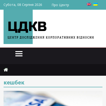
Субота, 08 Серпня 2026
Про Центр
Головна
кешбек
кешбек