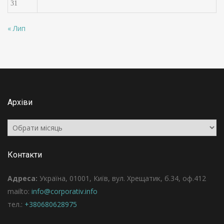
31
« Лип
Архіви
Архіви
Контакти
Адреса:
Україна, 01001, Київ, вул. Хрещатик, б.34, оф.412
mailto:
info@corporativ.info
тел.:
+380680628975