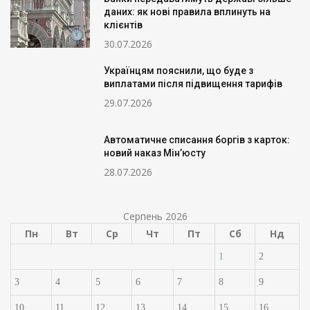
даних: як нові правила вплинуть на
клієнтів
30.07.2026
Українцям пояснили, що буде з
виплатами після підвищення тарифів
29.07.2026
Автоматичне списання боргів з карток:
новий наказ Мін’юсту
28.07.2026
Серпень 2026
Пн
Вт
Ср
Чт
Пт
Сб
Нд
1
2
3
4
5
6
7
8
9
10
11
12
13
14
15
16