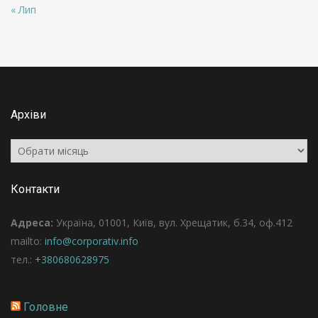
« Лип
Архіви
Архіви
Контакти
Адреса:
Україна, 01001, Київ, вул. Хрещатик, б.34, оф.412
mailto:
info@corporativ.info
тел.:
+380680628975
Головне