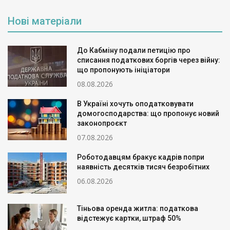
Нові матеріали
До Кабміну подали петицію про
списання податкових боргів через війну:
що пропонують ініціатори
08.08.2026
В Україні хочуть оподатковувати
домогосподарства: що пропонує новий
законопроєкт
07.08.2026
Роботодавцям бракує кадрів попри
наявність десятків тисяч безробітних
06.08.2026
Тіньова оренда житла: податкова
відстежує картки, штраф 50%