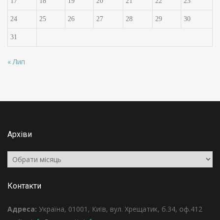
17
18
19
20
21
22
23
24
25
26
27
28
29
30
31
« Лип
Архіви
Архіви
Контакти
Адреса:
Україна, 01001, Київ, вул. Хрещатик, б.34, оф.412