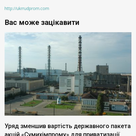
http://ukrrudprom.com
Вас може зацікавити
Уряд зменшив вартість державного пакета
акцій «Сумихімпрому» для приватизації