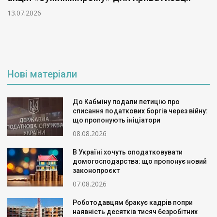
13.07.2026
Нові матеріали
До Кабміну подали петицію про
списання податкових боргів через війну:
що пропонують ініціатори
08.08.2026
В Україні хочуть оподатковувати
домогосподарства: що пропонує новий
законопроєкт
07.08.2026
Роботодавцям бракує кадрів попри
наявність десятків тисяч безробітних