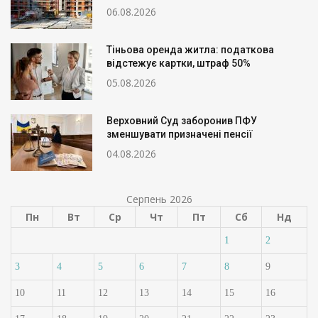
06.08.2026
Тіньова оренда житла: податкова
відстежує картки, штраф 50%
05.08.2026
Верховний Суд заборонив ПФУ
зменшувати призначені пенсії
04.08.2026
Серпень 2026
Пн
Вт
Ср
Чт
Пт
Сб
Нд
1
2
3
4
5
6
7
8
9
10
11
12
13
14
15
16