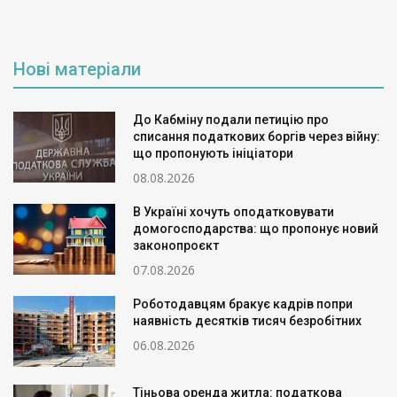
Нові матеріали
До Кабміну подали петицію про
списання податкових боргів через війну:
що пропонують ініціатори
08.08.2026
В Україні хочуть оподатковувати
домогосподарства: що пропонує новий
законопроєкт
07.08.2026
Роботодавцям бракує кадрів попри
наявність десятків тисяч безробітних
06.08.2026
Тіньова оренда житла: податкова