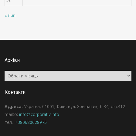
31
« Лип
Архіви
Архіви
Контакти
Адреса:
Україна, 01001, Київ, вул. Хрещатик, б.34, оф.412
mailto:
info@corporativ.info
тел.:
+380680628975