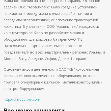
машиностроения на внешних рынках Украины. Основной
задачей ООО “Азовимпекс” было создание устойчивой
взаимосвязи между украинскими разработчиками и
заводами-изготовителями; обеспечение транспортной
логистики. В управлении ООО “Азовимпекс” находилось
конструкторское бюро по разработке машин и
оборудования для коксовых батарей ОАО “КБ
“Коксохиммаш”. Организация имеет торговых
представителй во всех индустриальных регионах Ураины, в
Москве, Баку, Лондоне, Софии, Дели и Тегеране.
Основным видом деятельности ОАО “КБ “Коксохиммаш”
реализация коксохимического оборудования, оптовая
торговля огнеупорным кирпичом, металлоконструкциями,
электрооборудованием.
http://ukrrudprom.com
Вас може зацікавити