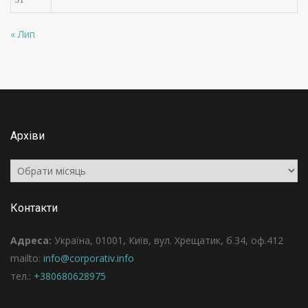
« Лип
Архіви
Архіви
Контакти
Адреса:
Україна, 01001, Київ, вул. Хрещатик, б.34, оф.412
mailto:
info@corporativ.info
тел.:
+380680628975