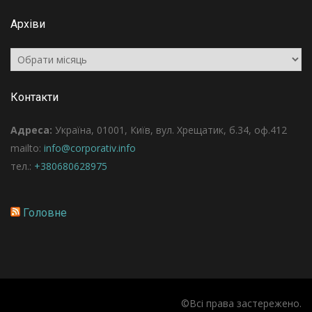
Архіви
Архіви
Контакти
Адреса:
Україна, 01001, Київ, вул. Хрещатик, б.34, оф.412
mailto:
info@corporativ.info
тел.:
+380680628975
Головне
©Всі права застережено.