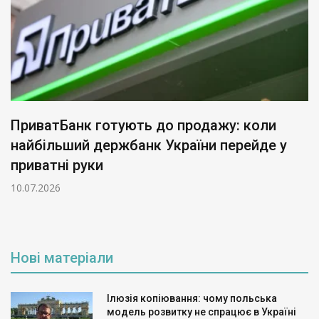
ПриватБанк готують до продажу: коли
найбільший держбанк України перейде у
приватні руки
10.07.2026
Нові матеріали
Ілюзія копіювання: чому польська
модель розвитку не спрацює в Україні