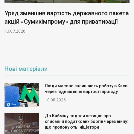
Уряд зменшив вартість державного пакета
акцій «Сумихімпрому» для приватизації
13.07.2026
Нові матеріали
Люди масово залишають роботу в Києві
через підвищення вартості проїзду
10.08.2026
До Кабміну подали петицію про
списання податкових боргів через війну:
що пропонують ініціатори