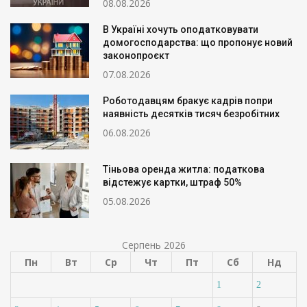
08.08.2026
В Україні хочуть оподатковувати
домогосподарства: що пропонує новий
законопроєкт
07.08.2026
Роботодавцям бракує кадрів попри
наявність десятків тисяч безробітних
06.08.2026
Тіньова оренда житла: податкова
відстежує картки, штраф 50%
05.08.2026
Серпень 2026
Пн
Вт
Ср
Чт
Пт
Сб
Нд
1
2