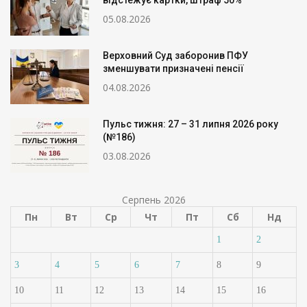
відстежує картки, штраф 50%
05.08.2026
Верховний Суд заборонив ПФУ
зменшувати призначені пенсії
04.08.2026
Пульс тижня: 27 – 31 липня 2026 року
(№186)
03.08.2026
Серпень 2026
Пн
Вт
Ср
Чт
Пт
Сб
Нд
1
2
3
4
5
6
7
8
9
10
11
12
13
14
15
16