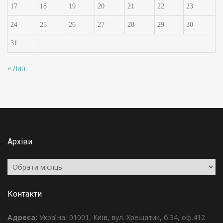
17
18
19
20
21
22
23
24
25
26
27
28
29
30
31
« Лип
Архіви
Архіви
Контакти
Адреса:
Україна, 01001, Київ, вул. Хрещатик, б.34, оф.412