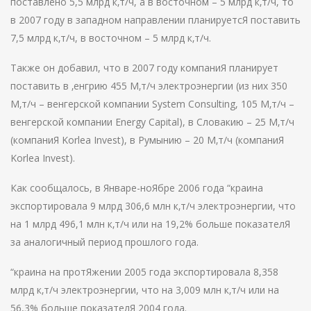
поставлено 5,5 млрд к‚т/ч, а в восточном – 5 млрд к‚т/ч, то
в 2007 году в западном направлении планируетсЯ поставить
7,5 млрд к‚т/ч, в восточном – 5 млрд к‚т/ч.
Также он добавил, что в 2007 году компаниЯ планирует
поставить в ‚енгрию 455 М‚т/ч электроэнергии (из них 350
М‚т/ч – венгерской компании System Consulting, 105 М‚т/ч –
венгерской компании Energy Capital), в Словакию – 25 М‚т/ч
(компаниЯ Korlea Invest), в Румынию – 20 М‚т/ч (компаниЯ
Korlea Invest).
Как сообщалось, в Январе-ноЯбре 2006 года “краина
экспортировала 9 млрд 306,6 млн к‚т/ч электроэнергии, что
на 1 млрд 496,1 млн к‚т/ч или на 19,2% больше показателЯ
за аналогичный период прошлого года.
“краина на протЯжении 2005 года экспортировала 8,358
млрд к‚т/ч электроэнергии, что на 3,009 млн к‚т/ч или на
56,3% больше показателЯ 2004 года.