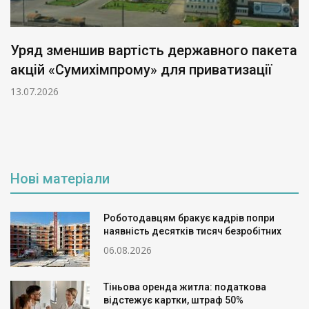
Уряд зменшив вартість державного пакета
акцій «Сумихімпрому» для приватизації
13.07.2026
Нові матеріали
Роботодавцям бракує кадрів попри
наявність десятків тисяч безробітних
06.08.2026
Тіньова оренда житла: податкова
відстежує картки, штраф 50%