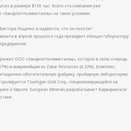
rces в размере $150 тыс. Всего эта компания уже
О «Закарпатполиметаллы» на таких условиях.
 Виктора Ющенко и надеются, что он посетит
визита в апреле прошлого года президент обещал губернатору
предприятия.
лежит ООО «Закарпатполиметаллы», которое в свою очередь
7%) и маврикийцам из Zakar Resources (6,33%). Комплекс
витационно-обогатительную фабрику, пробирную лабораторию
тролируется Tournigan Gold Corp, специализирующейся на
ике и Европе. European Minerals разрабатывает Варваринское
стане.