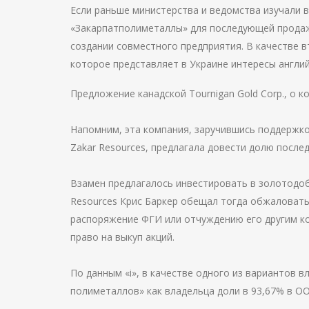
Если раньше министерства и ведомства изучали 
«Закарпатполиметаллы» для последующей продажи
создании совместного предприятия. В качестве 
которое представляет в Украине интересы англий
Предложение канадской Tournigan Gold Corp., о ко
Напомним, эта компания, заручившись поддерж
Zakar Resources, предлагала довести долю послед
Взамен предлагалось инвестировать в золотодоб
Resources Крис Баркер обещал тогда обжаловать
распоряжение ФГИ или отчуждению его другим ко
право на выкуп акций.
По данным «і», в качестве одного из вариантов 
полиметаллов» как владельца доли в 93,67% в О