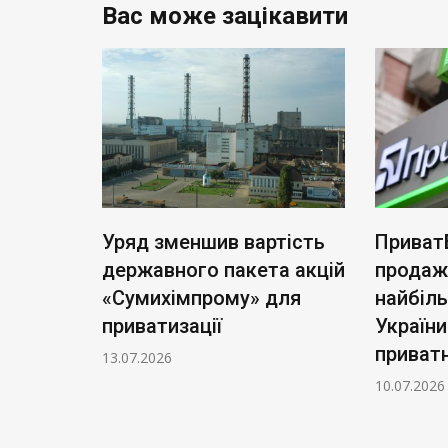
Вас може зацікавити
ь нові
Уряд зменшив вартість
Приват
: тариф
державного пакета акцій
продаж
чі
«Сумихімпрому» для
найбіл
приватизації
України
приватн
13.07.2026
10.07.2026