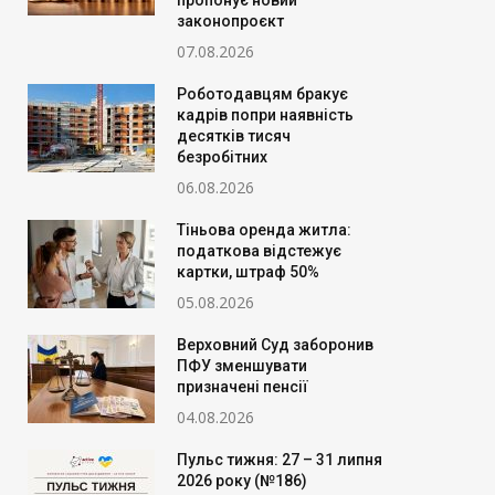
пропонує новий
законопроєкт
07.08.2026
Роботодавцям бракує
кадрів попри наявність
десятків тисяч
безробітних
06.08.2026
Тіньова оренда житла:
податкова відстежує
картки, штраф 50%
05.08.2026
Верховний Суд заборонив
ПФУ зменшувати
призначені пенсії
04.08.2026
Пульс тижня: 27 – 31 липня
2026 року (№186)