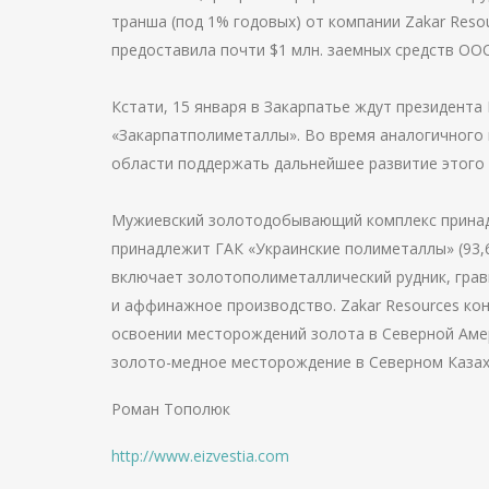
транша (под 1% годовых) от компании Zakar Resou
предоставила почти $1 млн. заемных средств ОО
Кстати, 15 января в Закарпатье ждут президента
«Закарпатполиметаллы». Во время аналогичного 
области поддержать дальнейшее развитие этого 
Мужиевский золотодобывающий комплекс принад
принадлежит ГАК «Украинские полиметаллы» (93,6
включает золотополиметаллический рудник, гра
и аффинажное производство. Zakar Resources кон
освоении месторождений золота в Северной Амер
золото-медное месторождение в Северном Казах
Роман Тополюк
http://www.eizvestia.com