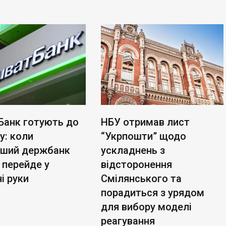
Банк готують до
НБУ отримав лист
у: коли
“Укрпошти” щодо
ьший держбанк
ускладнень з
 перейде у
відсторонення
і руки
Смілянського та
порадиться з урядом
для вибору моделі
реагування