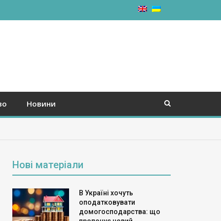
во
Новини
Нові матеріали
В Україні хочуть
оподатковувати
домогосподарства: що