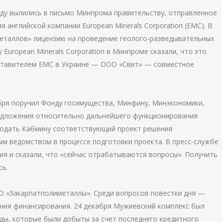
ду вылились в письмо Минпрома правительству, отправленное
я английской компании European Minerals Corporation (EMC). В
металлов» лицензию на проведение геолого-разведывательных
European Minerals Corporation в Минпроме сказали, что это
ставителем EMC в Украине — ООО «Свит» — совместное
бря поручил Фонду госимущества, Минфину, Минэкономики,
дложения относительно дальнейшего функционирования
одать Кабмину соответствующий проект решения
ым ведомством в процессе подготовки проекта. В пресс-службе
ия и сказали, что «сейчас отрабатываются вопросы». Получить
сь.
О «Закарпатполиметаллы». Среди вопросов повестки дня —
ения финансирования. 24 декабря Мужиевский комплекс был
ды, которые были добыты за счет последнего кредитного