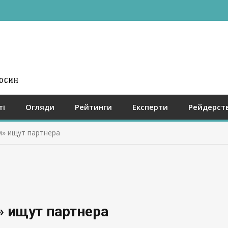
ті
Огляди
Рейтинги
Експерти
Рейдерст
» ищут партнера
 ищут партнера