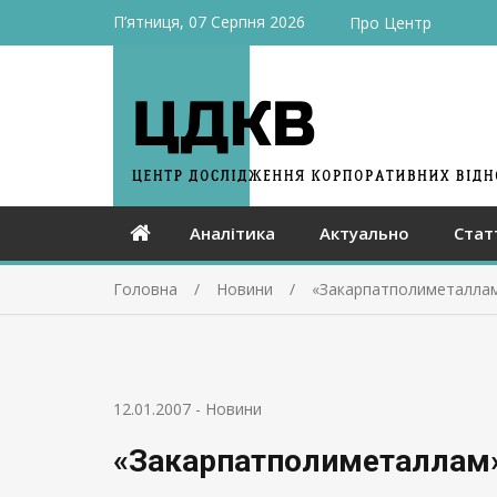
П’ятниця, 07 Серпня 2026
Про Центр
Аналітика
Актуально
Стат
Головна
Новини
«Закарпатполиметаллам
12.01.2007
-
Новини
«Закарпатполиметаллам»