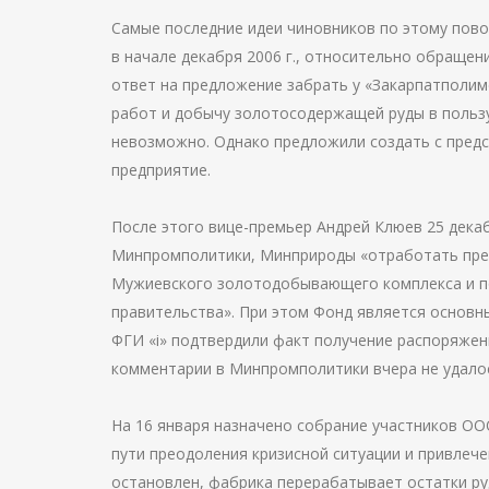
Самые последние идеи чиновников по этому пово
в начале декабря 2006 г., относительно обращени
ответ на предложение забрать у «Закарпатполи
работ и добычу золотосодержащей руды в пользу 
невозможно. Однако предложили создать с пред
предприятие.
После этого вице-премьер Андрей Клюев 25 дека
Минпромполитики, Минприроды «отработать пре
Мужиевского золотодобывающего комплекса и п
правительства». При этом Фонд является основн
ФГИ «і» подтвердили факт получение распоряжен
комментарии в Минпромполитики вчера не удало
На 16 января назначено собрание участников ОО
пути преодоления кризисной ситуации и привлеч
остановлен, фабрика перерабатывает остатки ру