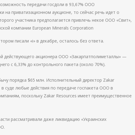
возможность передачи госдоли в 93,67% ООО
 на приватизационном аукционе, то сейчас речь идет о
второго участника предполагается привлечь некое ООО «Свит»,
ской компании European Minerals Corporation
тором писали «і» в декабре, осталось без ответа.
кой действующего акционера ООО «Закарпатполиметаллы» —
него с 6,33% до контрольного пакета (около 70%).
ычу порядка $65 млн. Исполнительный директор Zakar
 в суде любые действия по передаче госпакета ООО в
мпаниям, поскольку Zakar Resources имеет преимущественное
власти рассматривали даже ликвидацию «Украинских
ОО.