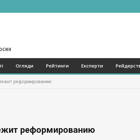
ті
Огляди
Рейтинги
Експерти
Рейдерст
длежит реформированию
лежит реформированию