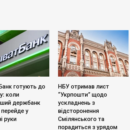
Банк готують до
НБУ отримав лист
у: коли
“Укрпошти” щодо
ьший держбанк
ускладнень з
 перейде у
відсторонення
і руки
Смілянського та
порадиться з урядом