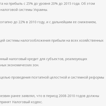
а на прибыль с 25% до уровня 20% до 2015 года. Об этом
 налоговой системы Украины.
этапно до 22% в 2010 году, и с дальнейшим ее снижением,
щей системы налогообложения прибыли на всех хозяйственных
онный налоговый кредит для субъектов, реализующих
ных экономических зон.
с целью проведения поэтапной целостной и системной реформы
езвин ранее заявлял, что в период 2008-2010 годов должны
принят Налоговый кодекс.