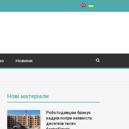
во
Новини
Нові матеріали
Роботодавцям бракує
кадрів попри наявність
десятків тисяч