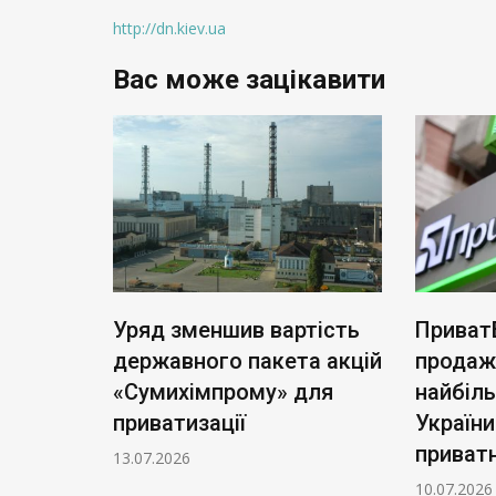
http://dn.kiev.ua
Вас може зацікавити
ь нові
Уряд зменшив вартість
Приват
: тариф
державного пакета акцій
продаж
чі
«Сумихімпрому» для
найбіл
приватизації
України
приватн
13.07.2026
10.07.2026