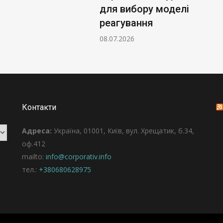
для вибору моделі
реагування
08.07.2026
Контакти
Адреса:
Україна, 01001, Київ, вул. Хрещатик, б.34,
оф.412
mailto:
info@corporativ.info
тел.:
+380680628975