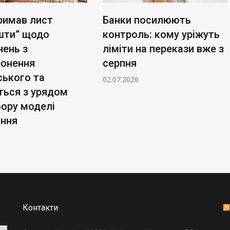
римав лист
Банки посилюють
шти” щодо
контроль: кому уріжуть
нень з
ліміти на перекази вже з
ронення
серпня
ського та
02.07.2026
ться з урядом
бору моделі
ання
Контакти