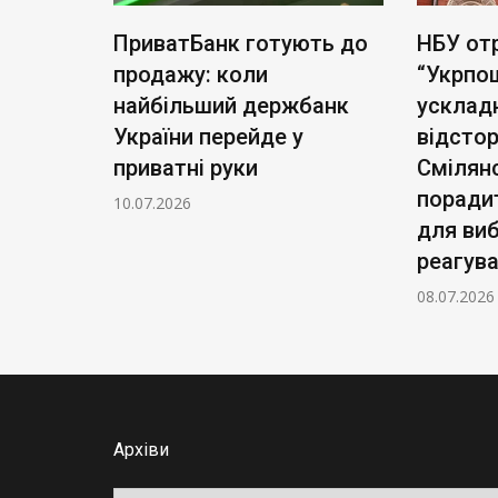
тість
ПриватБанк готують до
НБУ от
а акцій
продажу: коли
“Укрпо
для
найбільший держбанк
усклад
України перейде у
відсто
приватні руки
Смілян
поради
10.07.2026
для ви
реагув
08.07.2026
Архіви
Архіви