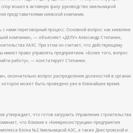
 спор вошел в активную фазу: руководство хмельницкой
тия представителями киевской компании.
 с нами переговорный процесс. Основной вопрос: как киевляне
ашей компании», — объясняет «ДЕЛУ» Александр Степанюк,
роительства ХАЭС. При этом он считает, что действующему
ы имеют право управлять предприятием. «Более того, вопрос
найти работу», — констатирует Степанюк.
и», окончательно вопрос распределения должностей в органах
, которое может быть проведено уже в ближайшее время.
в утверждает, что готов загрузить Управление строительства
оминает, что близкие к «Киевреконструкции» предприятия
омплекса блока №2 Хмельницкой АЭС, а также Днестровской и