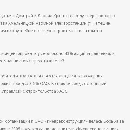
рукция» Дмитрий и Леонид Крючковы ведут переговоры о
тва Хмельницкой Атомной электростанции (г. Нетешин,
ним из крупнейших в сфере строительства атомных
концентрировать у себя около 43% акций Управления, и
компании своих представителей.
роительства ХАЭС являются два десятка дочерних
лежит порядка 3-5% ОАО. В свою очередь основными
 Управление строительства ХАЭС.
й организации и ОАО «Киевреконструкция» велась борьба за
июне 2005 году, когда представители «Киевреконструкции»