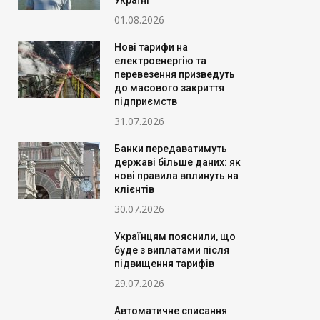
Україні
01.08.2026
Нові тарифи на
електроенергію та
перевезення призведуть
до масового закриття
підприємств
31.07.2026
Банки передаватимуть
державі більше даних: як
нові правила вплинуть на
клієнтів
30.07.2026
Українцям пояснили, що
буде з виплатами після
підвищення тарифів
29.07.2026
Автоматичне списання