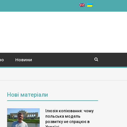
во
Новини
Нові матеріали
Ілюзія копіювання: чому
польська модель
розвитку не спрацює в