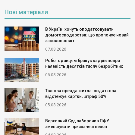
Нові матеріали
В Україні хочуть оподатковувати
домогосподарства: що пропонує новий
законопроєкт
07.08.2026
Роботодавцям бракує кадрів попри
наявність десятків тисяч безробітних
06.08.2026
Тіньова оренда житла: податкова
відстежує картки, штраф 50%
05.08.2026
Верховний Суд заборонив ПФУ
зменшувати призначені пенсії
04.08.2026