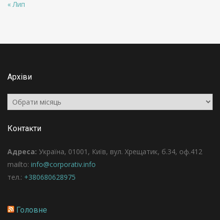
« Лип
Архіви
Архіви
Контакти
Адреса:
Україна, 01001, Київ, вул. Хрещатик, б.34, оф.412
mailto:
info@corporativ.info
тел.:
+380680628975
Головне