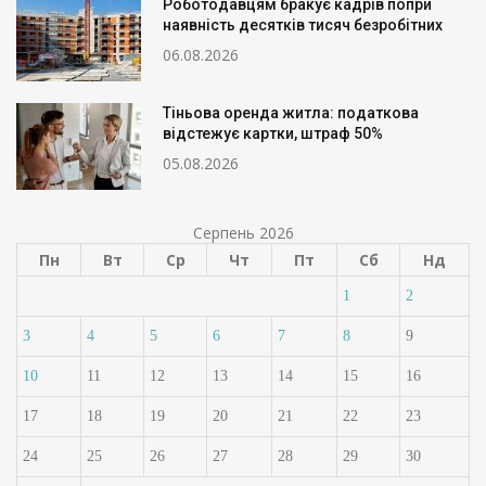
Роботодавцям бракує кадрів попри
наявність десятків тисяч безробітних
06.08.2026
Тіньова оренда житла: податкова
відстежує картки, штраф 50%
05.08.2026
Серпень 2026
Пн
Вт
Ср
Чт
Пт
Сб
Нд
1
2
3
4
5
6
7
8
9
10
11
12
13
14
15
16
17
18
19
20
21
22
23
24
25
26
27
28
29
30