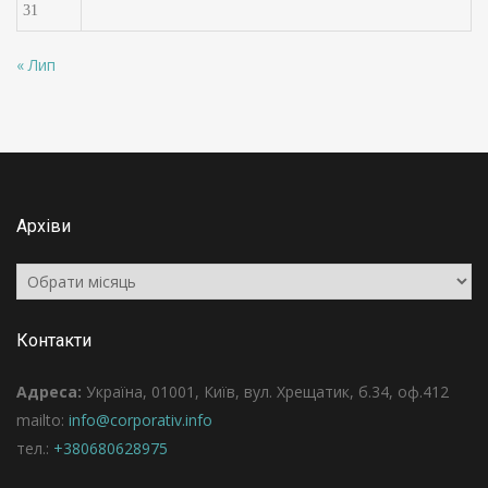
31
« Лип
Архіви
Архіви
Контакти
Адреса:
Україна, 01001, Київ, вул. Хрещатик, б.34, оф.412
mailto:
info@corporativ.info
тел.:
+380680628975