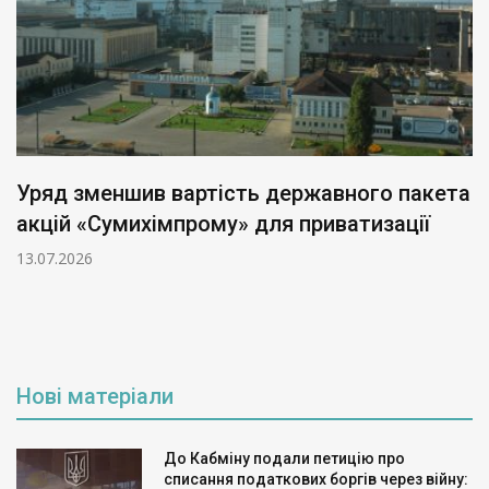
Уряд зменшив вартість державного пакета
акцій «Сумихімпрому» для приватизації
13.07.2026
Нові матеріали
До Кабміну подали петицію про
списання податкових боргів через війну: