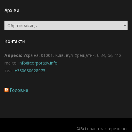
Архіви
Архіви
Контакти
Адреса:
Україна, 01001, Київ, вул. Хрещатик, б.34, оф.412
mailto:
info@corporativ.info
тел.:
+380680628975
Головне
©Всі права застережено.