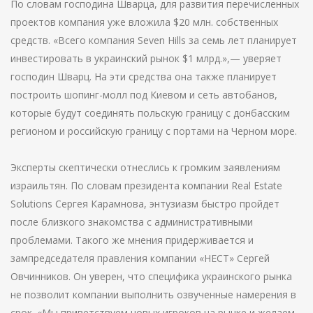
По словам господина Шварца, для развития перечисленных
проектов компания уже вложила $20 млн. собственных
средств. «Всего компания Seven Hills за семь лет планирует
инвестировать в украинский рынок $1 млрд.»,— уверяет
господин Шварц. На эти средства она также планирует
построить шопинг-молл под Киевом и сеть автобанов,
которые будут соединять польскую границу с донбасским
регионом и российскую границу с портами на Черном море.
Эксперты скептически отнеслись к громким заявлениям
израильтян. По словам президента компании Real Estate
Solutions Сергея Карамнова, энтузиазм быстро пройдет
после близкого знакомства с административными
проблемами. Такого же мнения придерживается и
зампредседателя правления компании «НЕСТ» Сергей
Овчинников. Он уверен, что специфика украинского рынка
не позволит компании выполнить озвученные намерения в
срок. «Мы приветствуем новых игроков на рынке и желаем