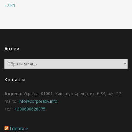
« Лип
Архіви
Архіви
Контакти
Адреса:
Україна, 01001, Київ, вул. Хрещатик, б.34, оф.412
mailto:
info@corporativ.info
тел.:
+380680628975
Головне