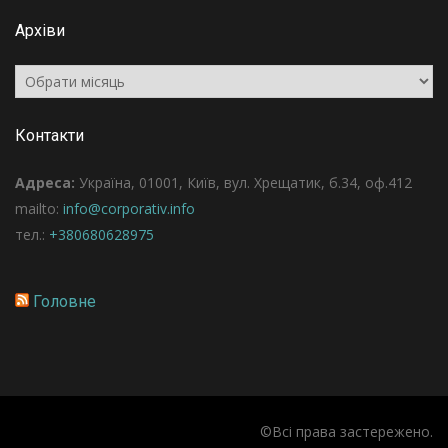
Архіви
Архіви
Контакти
Адреса:
Україна, 01001, Київ, вул. Хрещатик, б.34, оф.412
mailto:
info@corporativ.info
тел.:
+380680628975
Головне
©Всі права застережено.