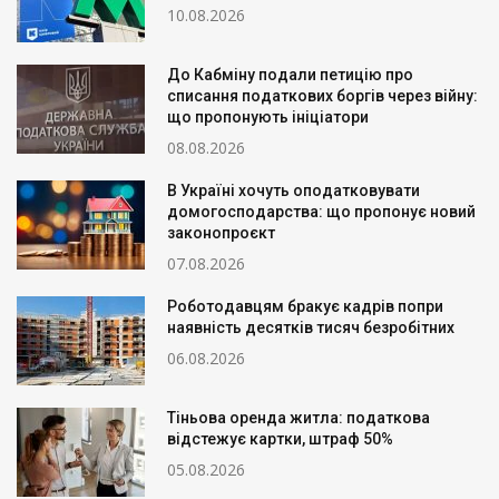
10.08.2026
До Кабміну подали петицію про
списання податкових боргів через війну:
що пропонують ініціатори
08.08.2026
В Україні хочуть оподатковувати
домогосподарства: що пропонує новий
законопроєкт
07.08.2026
Роботодавцям бракує кадрів попри
наявність десятків тисяч безробітних
06.08.2026
Тіньова оренда житла: податкова
відстежує картки, штраф 50%
05.08.2026