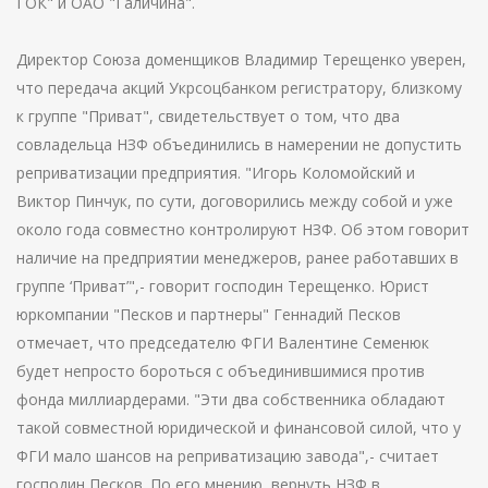
ГОК" и ОАО "Галичина".
Директор Союза доменщиков Владимир Терещенко уверен,
что передача акций Укрсоцбанком регистратору, близкому
к группе "Приват", свидетельствует о том, что два
совладельца НЗФ объединились в намерении не допустить
реприватизации предприятия. "Игорь Коломойский и
Виктор Пинчук, по сути, договорились между собой и уже
около года совместно контролируют НЗФ. Об этом говорит
наличие на предприятии менеджеров, ранее работавших в
группе ‘Приват’",- говорит господин Терещенко. Юрист
юркомпании "Песков и партнеры" Геннадий Песков
отмечает, что председателю ФГИ Валентине Семенюк
будет непросто бороться с объединившимися против
фонда миллиардерами. "Эти два собственника обладают
такой совместной юридической и финансовой силой, что у
ФГИ мало шансов на реприватизацию завода",- считает
господин Песков. По его мнению, вернуть НЗФ в