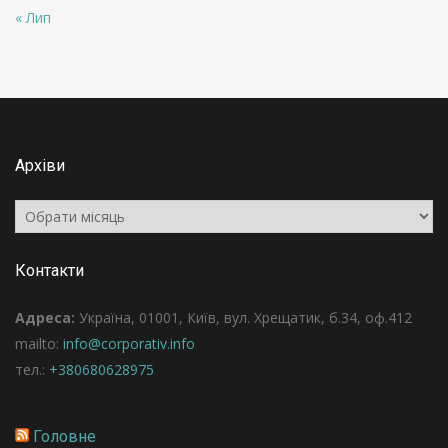
« Лип
Архіви
Архіви
Контакти
Адреса:
Україна, 01001, Київ, вул. Хрещатик, б.34, оф.412
mailto:
info@corporativ.info
тел.:
+380680628975
Головне