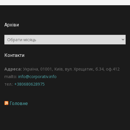
Архіви
Архіви
Контакти
Адреса:
Україна, 01001, Київ, вул. Хрещатик, б.34, оф.412
mailto:
info@corporativ.info
тел.:
+380680628975
Головне