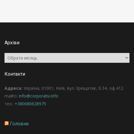
Архіви
Архіви
Контакти
Адреса:
Україна, 01001, Київ, вул. Хрещатик, б.34, оф.412
mailto:
info@corporativ.info
тел.:
+380680628975
Головне