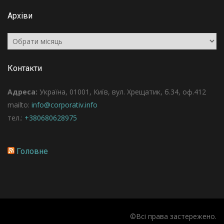
Архіви
Архіви
Контакти
Адреса:
Україна, 01001, Київ, вул. Хрещатик, б.34, оф.412
mailto:
info@corporativ.info
тел.:
+380680628975
Головне
©Всі права застережено.