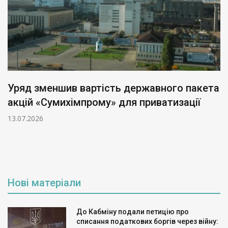
Уряд зменшив вартість державного пакета
акцій «Сумихімпрому» для приватизації
13.07.2026
Нові матеріали
До Кабміну подали петицію про
списання податкових боргів через війну: