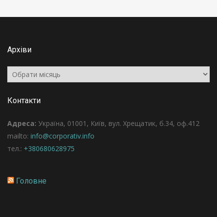
Архіви
Архіви
Контакти
Адреса:
Україна, 01001, Київ, вул. Хрещатик, б.34, оф.412
mailto:
info@corporativ.info
тел.:
+380680628975
Головне