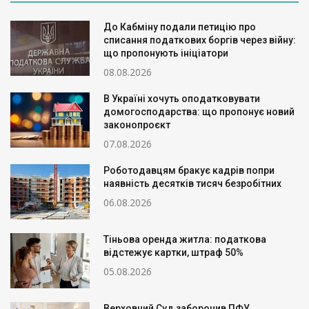
До Кабміну подали петицію про
списання податкових боргів через війну:
що пропонують ініціатори
08.08.2026
В Україні хочуть оподатковувати
домогосподарства: що пропонує новий
законопроєкт
07.08.2026
Роботодавцям бракує кадрів попри
наявність десятків тисяч безробітних
06.08.2026
Тіньова оренда житла: податкова
відстежує картки, штраф 50%
05.08.2026
Верховний Суд заборонив ПФУ