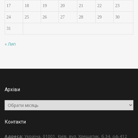
17
18
19
20
21
22
23
24
25
26
27
28
29
30
31
« Лип
Архіви
Архіви
Контакти
Адреса:
Україна, 01001, Київ, вул. Хрещатик, б.34, оф.412