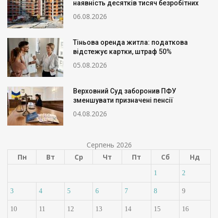
наявність десятків тисяч безробітних
06.08.2026
Тіньова оренда житла: податкова
відстежує картки, штраф 50%
05.08.2026
Верховний Суд заборонив ПФУ
зменшувати призначені пенсії
04.08.2026
Серпень 2026
Пн
Вт
Ср
Чт
Пт
Сб
Нд
1
2
3
4
5
6
7
8
9
10
11
12
13
14
15
16