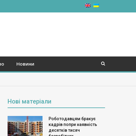
во
Новини
Нові матеріали
Роботодавцям бракує
кадрів попри наявність
десятків тисяч