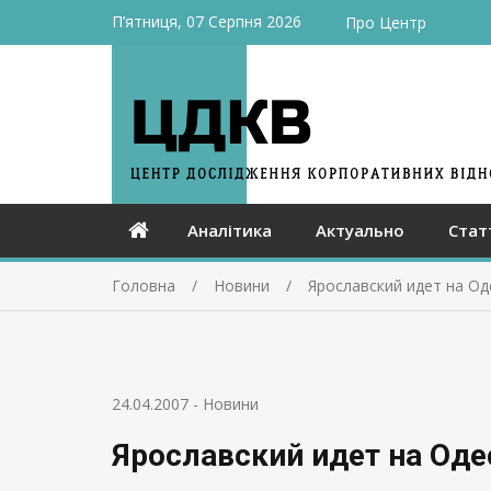
П’ятниця, 07 Серпня 2026
Про Центр
Аналітика
Актуально
Стат
Головна
Новини
Ярославский идет на О
24.04.2007
-
Новини
Ярославский идет на Од