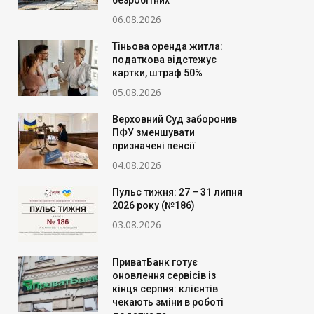
безробітних
06.08.2026
Тіньова оренда житла:
податкова відстежує
картки, штраф 50%
05.08.2026
Верховний Суд заборонив
ПФУ зменшувати
призначені пенсії
04.08.2026
Пульс тижня: 27 – 31 липня
2026 року (№186)
03.08.2026
ПриватБанк готує
оновлення сервісів із
кінця серпня: клієнтів
чекають зміни в роботі