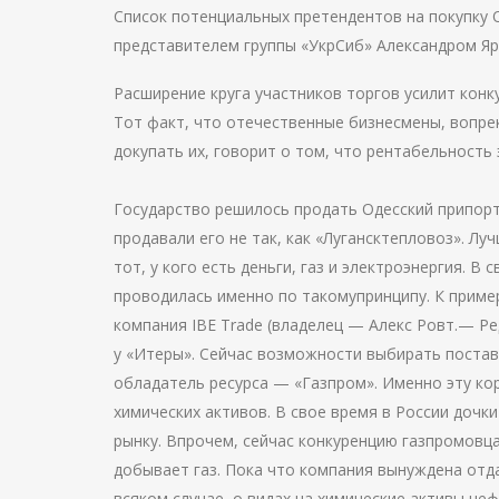
Список потенциальных претендентов на покупку 
представителем группы «УкрСиб» Александром Яр
Расширение круга участников торгов усилит кон
Тот факт, что отечественные бизнесмены, вопрек
докупать их, говорит о том, что рентабельность 
Государство решилось продать Одесский припорт
продавали его не так, как «Лугансктепловоз». Л
тот, у кого есть деньги, газ и электроэнергия. 
проводилась именно по такомупринципу. К приме
компания IBE Trade (владелец — Алекс Ровт.— Ред
у «Итеры». Сейчас возможности выбирать постав
обладатель ресурса — «Газпром». Именно эту ко
химических активов. В свое время в России дочк
рынку. Впрочем, сейчас конкуренцию газпромов
добывает газ. Пока что компания вынуждена отда
всяком случае, о видах на химические активы неф