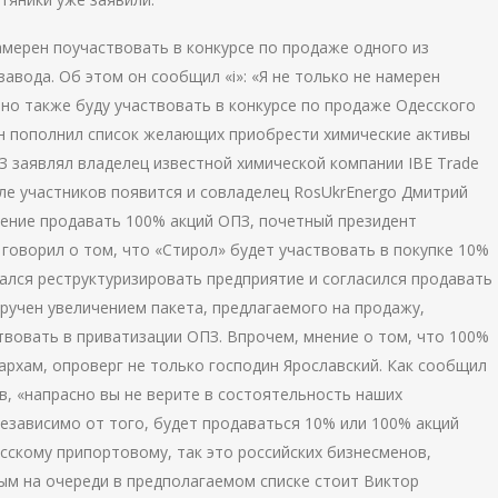
амерен поучаствовать в конкурсе по продаже одного из
авода. Об этом он сообщил «і»: «Я не только не намерен
, но также буду участвовать в конкурсе по продаже Одесского
ен пополнил список желающих приобрести химические активы
З заявлял владелец известной химической компании IBE Trade
исле участников появится и совладелец RosUkrEnergo Дмитрий
шение продавать 100% акций ОПЗ, почетный президент
говорил о том, что «Стирол» будет участвовать в покупке 10%
зался реструктуризировать предприятие и согласился продавать
удручен увеличением пакета, предлагаемого на продажу,
твовать в приватизации ОПЗ. Впрочем, мнение о том, что 100%
архам, опроверг не только господин Ярославский. Как сообщил
в, «напрасно вы не верите в состоятельность наших
независимо от того, будет продаваться 10% или 100% акций
сскому припортовому, так это российских бизнесменов,
ым на очереди в предполагаемом списке стоит Виктор