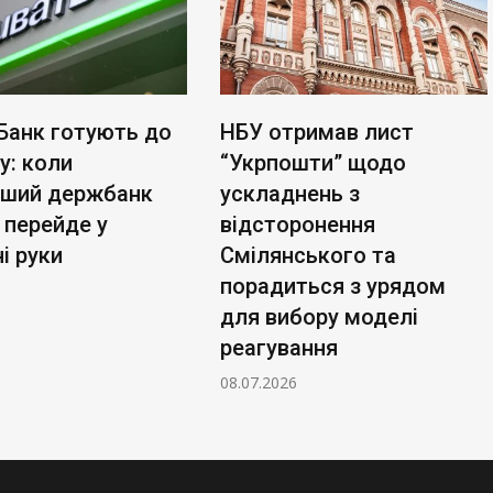
Банк готують до
НБУ отримав лист
у: коли
“Укрпошти” щодо
ьший держбанк
ускладнень з
 перейде у
відсторонення
і руки
Смілянського та
порадиться з урядом
для вибору моделі
реагування
08.07.2026