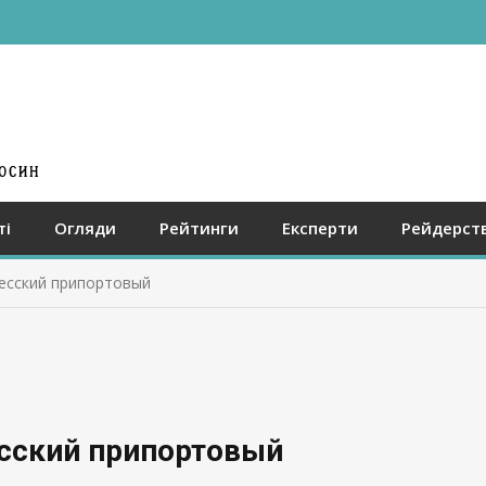
ті
Огляди
Рейтинги
Експерти
Рейдерст
десский припортовый
есский припортовый