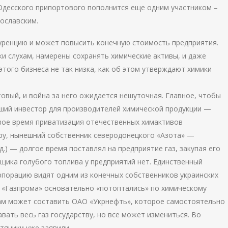
Одесского припортового пополнится еще одним участником –
ославским.
куренцию и может повысить конечную стоимость предприятия.
и слухам, намерены сохранять химические активы, и даже
этого бизнеса не так низка, как об этом утверждают химики
овый, и война за него ожидается нешуточная. Главное, чтобы
учший инвестор для производителей химической продукции —
В свое время приватизация отечественных химактивов
ру, нынешний собственник северодонецкого «Азота» —
.) — долгое время поставлял на предприятие газ, закупая его
щика голубого топлива у предприятий нет. Единственный
рпорацию видят одним из конечных собственников украинских
и «Газпрома» основательно «потоптались» по химическому
цам может составить ОАО «Укрнефть», которое самостоятельно
вать весь газ государству, но все может измениться. Во
тяники уже заявили.